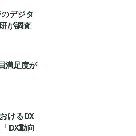
野のデジタ
研が調査
業員満足度が
おけるDX
「DX動向