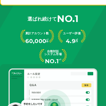
NO.1
選ばれ続けて
累計アカウント数
ユーザー評価
60,000
4.9
※1
※2
件
/5
自動対話
システム市場
NO.1
※3