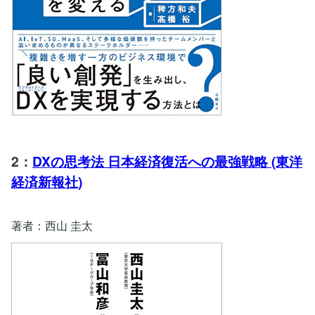
2：
DXの思考法 日本経済復活への最強戦略 (東洋
経済新報社)
著者：西山 圭太