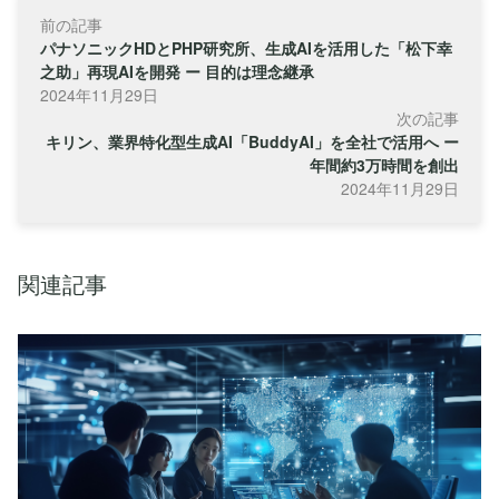
前の記事
パナソニックHDとPHP研究所、生成AIを活用した「松下幸
之助」再現AIを開発 ー 目的は理念継承
2024年11月29日
次の記事
キリン、業界特化型生成AI「BuddyAI」を全社で活用へ ー
年間約3万時間を創出
2024年11月29日
関連記事