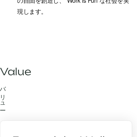
の自由を創造し、"Work is Fun"な社会を実
現します。
Value
バリュー