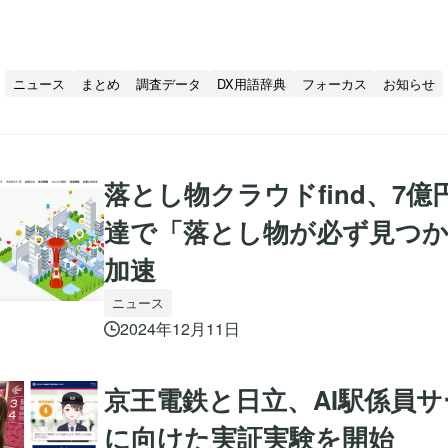
ニュース
まとめ
調査データ
DX用語辞典
フォーカス
お知らせ
落とし物クラウドfind、7
達で「落とし物が必ず見つ
加速
ニュース
2024年12月11日
京王電鉄と日立、AI駅係員
に向けた実証実験を開始