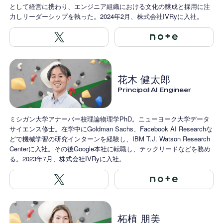
として経営に携わり、エンジニア組織における文化の醸成と採用に注
力しリーダーシップを執った。2024年2月、株式会社IVRyに入社。
花木 健太郎
Principal AI Engineer
ミシガン大学アナーバー校理論物理学PhD。ニューヨーク大学データ
サイエンス修士。在学中にGoldman Sachs、Facebook AI Researchな
どで機械学習の研究インターンを経験し、IBM T.J. Watson Research
Centerに入社。その後Google本社に転職し、テックリードなどを務め
る。2023年7月、株式会社IVRyに入社。
柘植 朋美