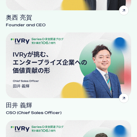
奥西 亮賀
Founder and CEO
田井 義輝
CSO (Chief Sales Officer)