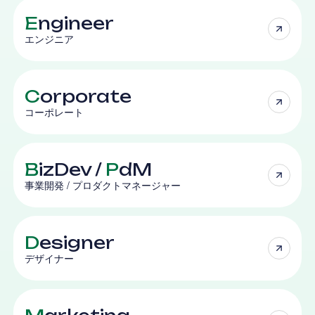
E
ngineer
エンジニア
C
orporate
コーポレート
B
izDev /
P
dM
事業開発 / プロダクトマネージャー
D
esigner
デザイナー