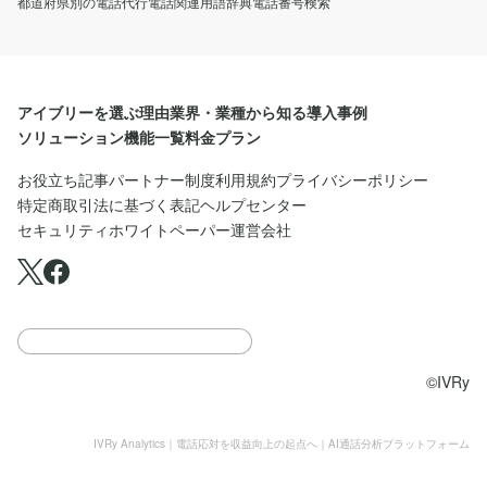
都道府県別の電話代行
電話関連用語辞典
電話番号検索
アイブリーを選ぶ理由
業界・業種から知る
導入事例
ソリューション
機能一覧
料金プラン
お役立ち記事
パートナー制度
利用規約
プライバシーポリシー
特定商取引法に基づく表記
ヘルプセンター
セキュリティホワイトペーパー
運営会社
©IVRy
IVRy Analytics｜電話応対を収益向上の起点へ｜AI通話分析プラットフォーム