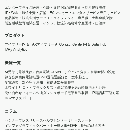
エンタープライズ
医療・介護・薬局
宿泊観光
飲食
不動産
建設設備
IT・Web・通信
小売・店舗・EC
レジャー・エンタメ
サービス
専門サービス
食品製造・販売
生活サービス・ライフスタイル
専門職・士業
金融保険
製造機械
教育機関
交通・インフラ
物流卸売
農林水産
団体・自治体
プロダクト
アイブリー
IVRy FAX
アイブリー AI Contact Center
IVRy Data Hub
IVRy Analytics
機能一覧
AI受付（電話代行）
音声認識Q&A
IVR（プッシュ分岐）
営業時間の設定
録音音声案内
電話転送
SMS送信
通話録音・文字起こし
受電通知（対応完了通知）
着信通知
受電履歴
ホワイトリスト・ブラックリスト
顧客管理
予約台帳連携
あふれ呼
問い合わせフォーム作成
ダッシュボード
電話番号取得・IP電話
多言語対応
CSVエクスポート
コラム
セミナー
プレスリリース
ヘルプセンター
リリースノート
インフォグラフィック
パートナー導入事例
0AB-J番号の取得方法