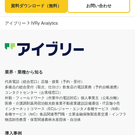
資料ダウンロード（無料）
お問い合わせ
アイブリー
IVRy Analytics
業界・業種から知る
代表電話（総合窓口）
店舗・接客（予約・受付）
多拠点の総合受付（取次、仕分け）
飲食店の電話業務（予約台帳連携）
コンタクトセンター（お客様窓口）
外勤・フィールドワーク（作業中の電話対応）
個人事業主（公私分離）
医療・介護
調剤薬局
宿泊観光
飲食業
不動産業
建設設備
通信・IT
店舗小売
インターネットコマース（EC)
レジャー・エンタメ
各種サービス（toB）
各種サービス（toC）
食品関連
専門職・士業
金融保険
製造業
交通・インフラ
物流卸売
教育・保育関連
農林水産
団体・自治体
導入事例