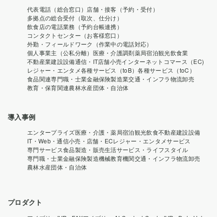
代表電話（総合窓口）
店舗・接客（予約・受付）
多拠点の総合受付（取次、仕分け）
飲食店の電話業務（予約台帳連携）
コンタクトセンター（お客様窓口）
外勤・フィールドワーク（作業中の電話対応）
個人事業主（公私分離）
医療・介護
調剤薬局
宿泊観光
飲食業
不動産業
建設設備
通信・IT
店舗小売
インターネットコマース（EC)
レジャー・エンタメ
各種サービス（toB）
各種サービス（toC）
食品関連
専門職・士業
金融保険
製造業
交通・インフラ
物流卸売
教育・保育関連
農林水産
団体・自治体
導入事例
エンタープライズ
医療・介護・薬局
宿泊観光
飲食
不動産
建設設備
IT・Web・通信
小売・店舗・EC
レジャー・エンタメ
サービス
専門サービス
食品製造・販売
生活サービス・ライフスタイル
専門職・士業
金融保険
製造機械
教育機関
交通・インフラ
物流卸売
農林水産
団体・自治体
プロダクト