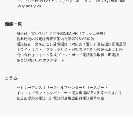
アイブリー
IVRy FAX
アイブリー AI Contact Center
IVRy Data Hub
IVRy Analytics
機能一覧
AI受付（電話代行）
音声認識Q&A
IVR（プッシュ分岐）
営業時間の設定
録音音声案内
電話転送
SMS送信
通話録音・文字起こし
受電通知（対応完了通知）
着信通知
受電履歴
ホワイトリスト・ブラックリスト
顧客管理
予約台帳連携
あふれ呼
問い合わせフォーム作成
ダッシュボード
電話番号取得・IP電話
多言語対応
CSVエクスポート
コラム
セミナー
プレスリリース
ヘルプセンター
リリースノート
インフォグラフィック
パートナー導入事例
0AB-J番号の取得方法
都道府県別の電話代行
電話関連用語辞典
電話番号検索