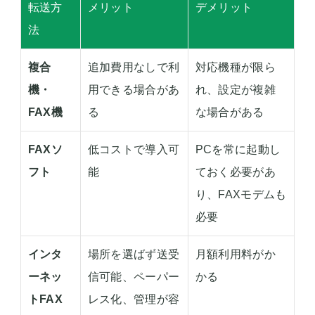
転送方
メリット
デメリット
法
複合
追加費用なしで利
対応機種が限ら
機・
用できる場合があ
れ、設定が複雑
FAX機
る
な場合がある
FAXソ
低コストで導入可
PCを常に起動し
フト
能
ておく必要があ
り、FAXモデムも
必要
インタ
場所を選ばず送受
月額利用料がか
ーネッ
信可能、ペーパー
かる
トFAX
レス化、管理が容