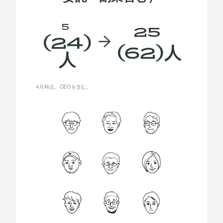
5
25
(24)
(62)人
人
4月時点。CEOを含む。