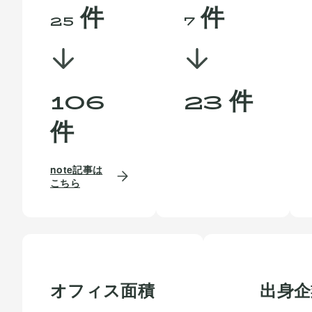
件
件
25
7
件
106
23
件
note記事は
こちら
オフィス面積
出身企