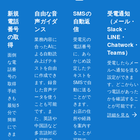
新規
自由な音
SMSの
受電通知
電話
声ガイダ
自動返
（メール・
番号
ンス
信
Slack・
の取
LINE・
業務内容に
受電元の
得
Chatwork・
合ったAIに
電話番号
Teams）
よる自動読
に、あら
面倒
み上げテキ
かじめ設
な電
受電したらメー
ストを自由
定したテ
話番
ルへ通知を送る
に作成でき
キストを
号の
設定ができま
ます。録音
SMSで自
取得
す。どこからい
した音声デ
動に送る
手続
つ電話があった
ータを使う
ことがで
きも
かを確認するこ
ことも可能
きます。
最短5
とが可能です。
です。ま
お店の住
分で
詳細を見る
た、英語や
所や経路
簡単
中国語など
を案内す
にで
多言語対応
ることが
きま
も可能で
可能で