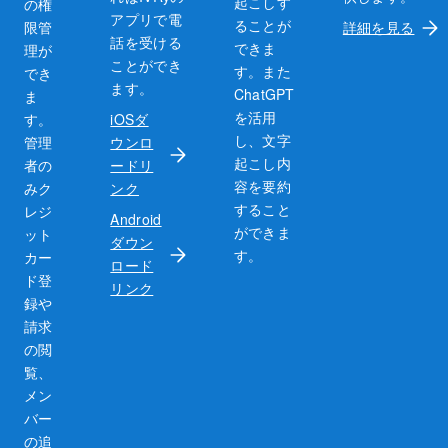
起こしす
の権
アプリで電
ることが
限管
詳細を見る
話を受ける
できま
理が
ことができ
す。また
でき
ます。
ChatGPT
ま
を活用
す。
iOSダ
し、文字
管理
ウンロ
起こし内
者の
ードリ
容を要約
みク
ンク
すること
レジ
Android
ができま
ット
ダウン
す。
カー
ロード
ド登
リンク
録や
請求
の閲
覧、
メン
バー
の追