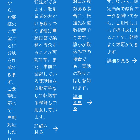
窓口が複
す。後から、設
転送ができ
か
数ある場
定画面で録音デ
ます。取引
ら、
合に、転
ータを聞いてか
業者の方だ
お客
送先を複
ら、ご用件によ
けを取りつ
様の
数指定で
って折り返しす
なぎ他は自
ご要
きます。
ることで、効率
動応答で業
望ご
誰かが取
よく対応ができ
務へ専念す
とに
込み中の
ます。
ることが可
分岐
場合で
能です。ま
を作
詳細を見る
も、電話
た、事前に
成で
の取りこ
登録してい
きま
ぼしを防
る電話帳を
す。
げます。
自動応答な
ご要
しで転送す
望に
詳細
る機能もご
を見
応じ
る
用意してい
て、
ます。
自動
対応
詳細を
した
見る
り、