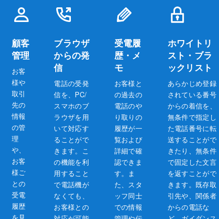
顧客
ブラウザ
受電履
ホワイトリ
管理
からの発
歴・メ
スト・ブラ
信
モ
ックリスト
お客
様や
電話の受発
お客様と
あらかじめ登録
取引
信を、PC/
の過去の
されている番号
先の
スマホのブ
電話のや
からの着信を、
情報
ラウザを用
り取りの
無条件で指定し
の管
いて対応す
履歴が一
た電話番号に転
理
ることがで
覧および
送することがで
や、
きます。こ
詳細で確
きたり、無条件
お客
の機能を利
認できま
で固定した文言
様ご
用すること
す。ま
を返すことがで
との
で電話機が
た、スタ
きます。既存取
受電
なくても、
ッフ同士
引先や、関係者
履歴
お客様との
での情報
からの電話な
を見
対応が可能
管理や伝
ど、ガイダンス