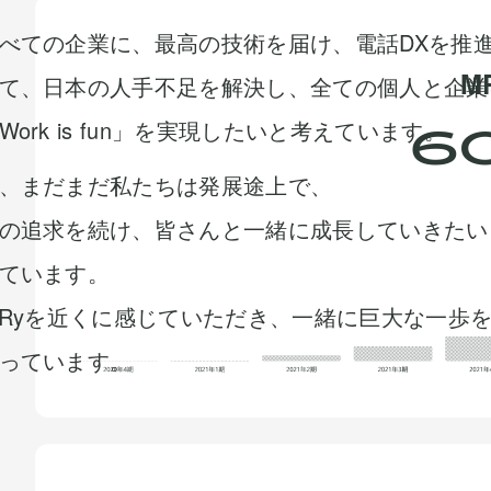
べての企業に、最高の技術を届け、電話DXを推
M
て、日本の人手不足を解決し、全ての個人と企業
6
ork is fun」を実現したいと考えています。
、まだまだ私たちは発展途上で、
の追求を続け、皆さんと一緒に成長していきたい
ています。
VRyを近くに感じていただき、一緒に巨大な一歩
っています。