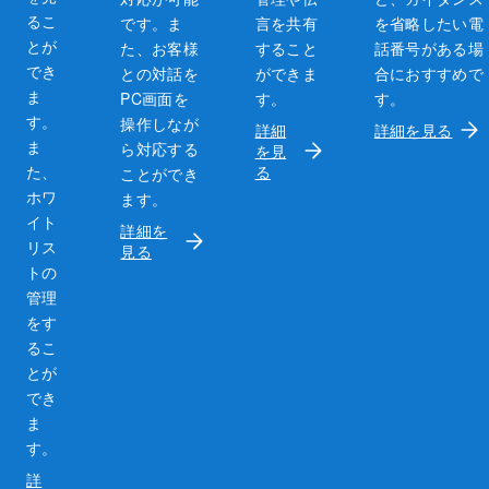
るこ
です。ま
言を共有
を省略したい電
とが
た、お客様
すること
話番号がある場
でき
との対話を
ができま
合におすすめで
ま
PC画面を
す。
す。
す。
操作しなが
詳細
詳細を見る
ま
ら対応する
を見
た、
る
ことができ
ホワ
ます。
イト
詳細を
リス
見る
トの
管理
をす
るこ
とが
でき
ま
す。
詳