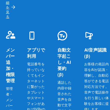
細
を
見
る
メン
アプリで
自動文
AI音声認識
バー
利用
字起こ
(β)
追
し・AI
電話番号を
お客様の発話内
加・
要約
持っていな
容をAIが認識・
権限
(β)
くてもイン
理解し、自動応
管理
ターネット
答ができる電話
通話した
に繋がった
対応方法です。
内容や録
管理
タブレット
音声で電話操作
音された
者・
やスマート
を行う新しい体
音声を自
メン
フォンがあ
験をお客様に提
動で文字
バー
ればIVRyの
供します。