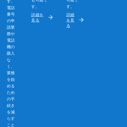
す。
す。
す。
電話
番号
詳細を
詳細
見る
を見
の申
る
請業
務や
電話
機の
購入
な
く、
業務
を始
める
ため
の手
続き
を減
らす
こと