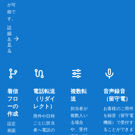
が可
能で
す。
詳
細
を
見
る
着信
電話転送
複数転
音声録音
フロ
（リダイ
送
（留守電）
ーの
レクト）
担当者が
お客様のご用件
作成
複数人い
を録音（留守電
用件や日時
る場合
機能）で受付す
ごとに担当
設定
や、受付
ることができま
者へ電話の
画面