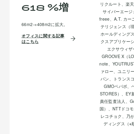
%増
618
リクルート、楽天、
サイバーエージ
freee、A.T. 
66m2→408m2に拡大。
テリジェンス（
ホールディング
オフィスに関する記事
はこちら
クスアプリケー
エクサウィザ
GROOVE X（L
note、YOUTR
ァロー、ユニリ
パン、トランス
GMOペパボ、
STORES）、E
責任監査法人、Go
国）、NTTドコモ、
レコチョク、乃
ディングス（※