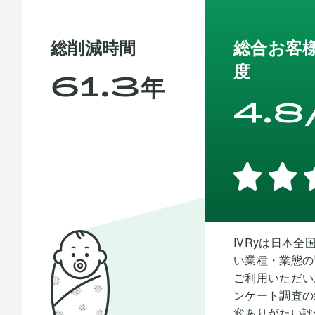
総削減時間
総合お客
度
61.3
年
4.8
IVRy
は日本全
い業種・業態の
ご利用いただい
ンケート調査の
変ありがたい評