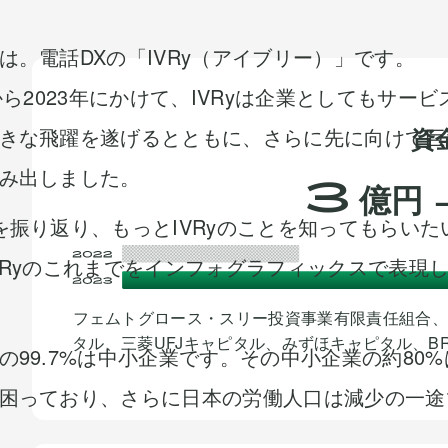
は。電話DXの「IVRy（アイブリー）」です。
年から2023年にかけて、IVRyは企業としてもサービ
資
きな飛躍を遂げるとともに、さらに先に向けて巨
3
み出しました。
億円
を振り返り、もっとIVRyのことを知ってもらいた
VRyのこれまでをインフォグラフィックスで表現
フェムトグロース・スリー投資事業有限責任組合、株式会
タル、三菱UFJキャピタル、みずほキャピタル、BRI
の99.7%は中小企業です。その中小企業の約80%
困っており、さらに日本の労働人口は減少の一途