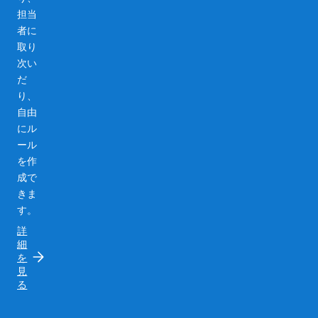
担当
者に
取り
次い
だ
り、
自由
にル
ール
を作
成で
きま
す。
詳
細
を
見
る