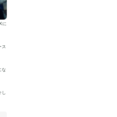
Xに
ース
にな
介し