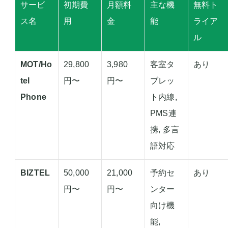
サービ
初期費
月額料
主な機
無料ト
ス名
用
金
能
ライア
ル
MOT/Ho
29,800
3,980
客室タ
あり
tel
円〜
円〜
ブレッ
Phone
ト内線,
PMS連
携, 多言
語対応
BIZTEL
50,000
21,000
予約セ
あり
円〜
円〜
ンター
向け機
能,