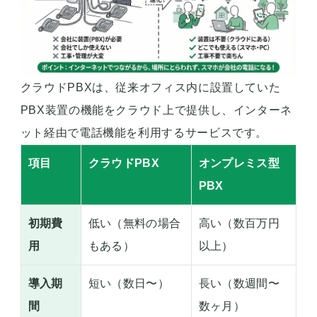
クラウドPBXは、従来オフィス内に設置していた
PBX装置の機能をクラウド上で提供し、インターネ
ット経由で電話機能を利用するサービスです。
項目
クラウドPBX
オンプレミス型
PBX
初期費
低い（無料の場合
高い（数百万円
用
もある）
以上）
導入期
短い（数日〜）
長い（数週間〜
間
数ヶ月）