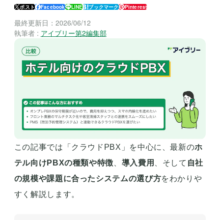
ポスト
Facebook
LINE
ブックマーク
Pinterest
最終更新日：
2026/06/12
執筆者 :
アイブリー第2編集部
この記事では「クラウドPBX」を中心に、最新の
ホ
テル向けPBXの種類や特徴
、
導入費用
、そして
自社
の規模や課題に合ったシステムの選び方
をわかりや
すく解説します。