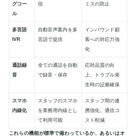
グコー
信
ミスの防止
ル
多言語
自動音声案内を多
インバウンド顧
IVR
言語で提供
客への対応力強
化
通話録
全ての通話を自動
応対品質の向
音
で録音・保存
上、トラブル発
生時の証拠確保
スマホ
スタッフのスマホ
スタッフ間の連
内線化
を業務用内線とし
携強化、通信コ
て利用可能
スト削減
これらの機能が標準で備わっているか、あるいはオ