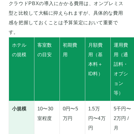
クラウドPBXの導入にかかる費用は、オンプレミス
型と比較して大幅に抑えられますが、具体的な費用
感を把握しておくことは予算策定において重要で
す。
ホテル
客室数
初期費
月額費
運用費
の規模
の目安
用
用（基
用（通
本料＋
話料・
ID料）
オプシ
ョン
等）
小規模
10〜30
0円〜5
1.5万
5千円〜
室程度
万円
円〜4万
2万円 /
円
月