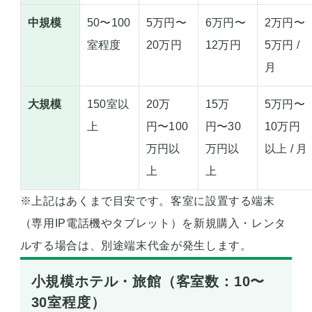
中規模
50〜100
5万円〜
6万円〜
2万円〜
室程度
20万円
12万円
5万円 /
月
大規模
150室以
20万
15万
5万円〜
上
円〜100
円〜30
10万円
万円以
万円以
以上 / 月
上
上
※上記はあくまで目安です。客室に設置する端末
（専用IP電話機やタブレット）を新規購入・レンタ
ルする場合は、別途端末代金が発生します。
小規模ホテル・旅館（客室数：10〜
30室程度）