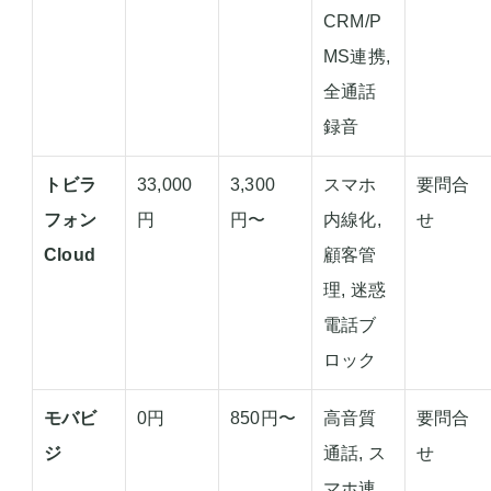
CRM/P
MS連携,
全通話
録音
トビラ
33,000
3,300
スマホ
要問合
フォン
円
円〜
内線化,
せ
Cloud
顧客管
理, 迷惑
電話ブ
ロック
モバビ
0円
850円〜
高音質
要問合
ジ
通話, ス
せ
マホ連