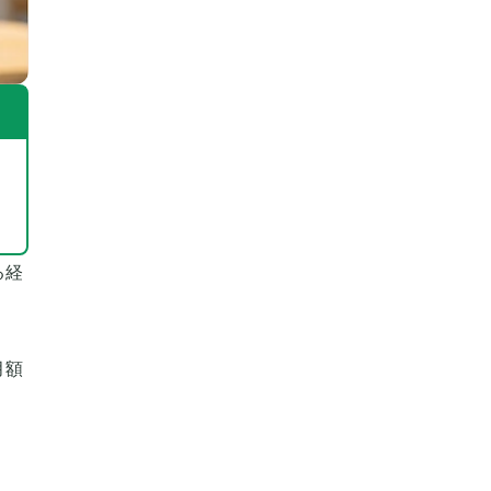
る経
月額
。