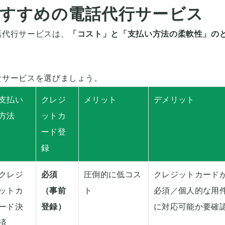
すすめの電話代行サービス
話代行サービスは、
「コスト」と「支払い方法の柔軟性」の
なサービスを選びましょう。
支払い
クレジ
メリット
デメリット
方法
ットカ
ード登
録
クレジ
必須
圧倒的に低コス
クレジットカード
ットカ
（事前
ト
必須／個人的な用
ード決
登録）
に対応可能か要確
済