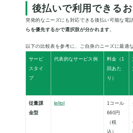
後払いで利用できるお
突発的なニーズにも対応できる後払い可能な電
らを優先するかで選択肢が分かれます
。
以下の比較表を参考に、ご自身のニーズに最適
サービ
代表的なサービス例
料金（1
スタイ
回あた
プ
り）
従量課
teltol
1コール
金型
660円
（税
込）