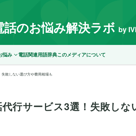
電話のお悩み解決ラボ
by I
お悩み
電話関連用語辞典
このメディアについて
！失敗しない選び方や費用相場も
話代行サービス3選！失敗しな