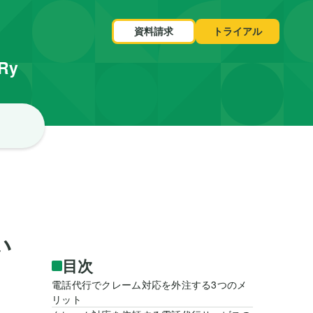
資料請求
トライアル
VRy
い
目次
電話代行でクレーム対応を外注する3つのメ
リット