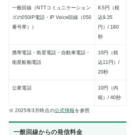
一般回線（NTTコミュニケーション
8.5円（税
ズの050IP電話・IP Voice回線（050
込9.35
番号帯））
円）/ 180
秒
携帯電話・衛星電話・自動車電話・
10円（税
衛星船舶電話
込11円）/
20秒
公衆電話
10円（内
税）/ 40秒
※ 2025年3月時点の
公式情報
を参照
一般回線からの発信料金