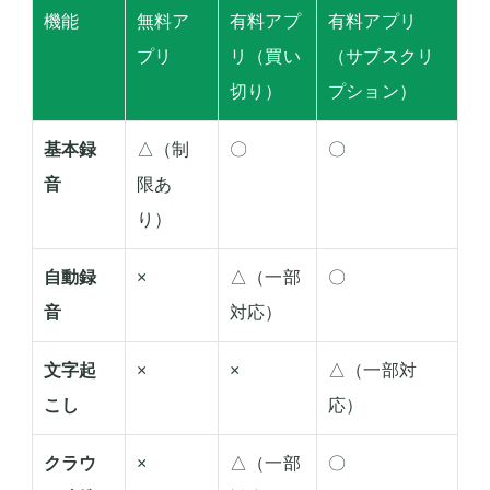
機能
無料ア
有料アプ
有料アプリ
プリ
リ（買い
（サブスクリ
切り）
プション）
基本録
△（制
〇
〇
音
限あ
り）
自動録
×
△（一部
〇
音
対応）
文字起
×
×
△（一部対
こし
応）
クラウ
×
△（一部
〇