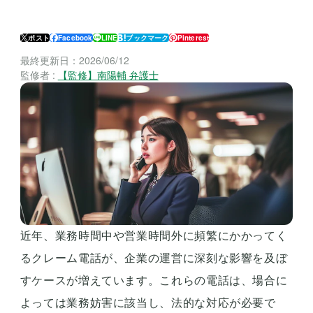
ポスト
Facebook
LINE
ブックマーク
Pinterest
最終更新日：
2026/06/12
監修者 :
【監修】南陽輔 弁護士
近年、業務時間中や営業時間外に頻繁にかかってく
るクレーム電話が、企業の運営に深刻な影響を及ぼ
すケースが増えています。これらの電話は、場合に
よっては業務妨害に該当し、法的な対応が必要で