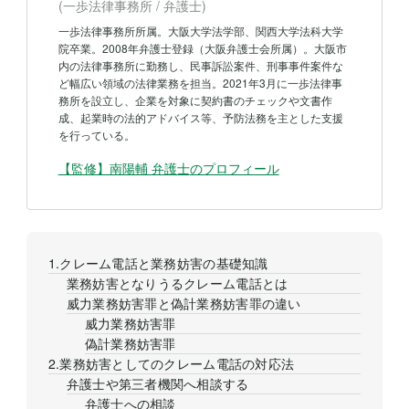
(一歩法律事務所 / 弁護士)
一歩法律事務所所属。大阪大学法学部、関西大学法科大学
院卒業。2008年弁護士登録（大阪弁護士会所属）。大阪市
内の法律事務所に勤務し、民事訴訟案件、刑事事件案件な
ど幅広い領域の法律業務を担当。2021年3月に一歩法律事
務所を設立し、企業を対象に契約書のチェックや文書作
成、起業時の法的アドバイス等、予防法務を主とした支援
を行っている。
【監修】南陽輔 弁護士
のプロフィール
1.クレーム電話と業務妨害の基礎知識
業務妨害となりうるクレーム電話とは
威力業務妨害罪と偽計業務妨害罪の違い
威力業務妨害罪
偽計業務妨害罪
2.業務妨害としてのクレーム電話の対応法
弁護士や第三者機関へ相談する
弁護士への相談