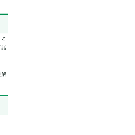
りと
「話
理解