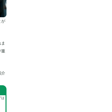
とが
れま
が重
紹介
ずは