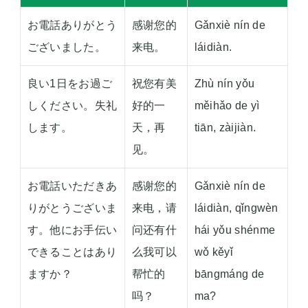
お電話ありがとう
感谢您的
Gǎnxiè nín de
ございました。
来电。
láidiàn.
良い1日をお過ご
祝您有美
Zhù nín yǒu
しください。失礼
好的一
měihǎo de yì
します。
天，再
tiān, zàijiàn.
见。
お電話いただきあ
感谢您的
Gǎnxiè nín de
りがとうございま
来电，请
láidiàn, qǐngwèn
す。他にお手伝い
问还有什
hái yǒu shénme
できることはあり
么我可以
wǒ kěyǐ
ますか？
帮忙的
bāngmáng de
吗？
ma?