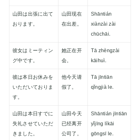
山田は出張に出て
山田现在
Shāntián
おります。
在出差。
xiànzài zài
chūchāi.
彼女はミーティン
她正在开
Tā zhèngzài
グ中です。
会。
kāihuì.
彼は本日お休みを
他今天请
Tā jīntiān
いただいておりま
假了。
qǐngjià le.
す。
山田は本日すでに
山田今天
Shāntián jīntiān
失礼させていただ
已经离开
yǐjīng líkāi
きました。
公司了。
gōngsī le.