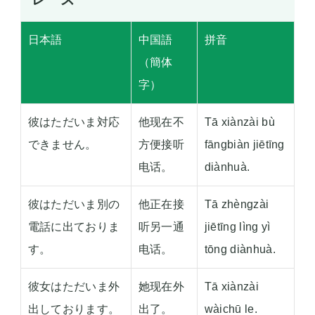
日本語
中国語
拼音
（簡体
字）
彼はただいま対応
他现在不
Tā xiànzài bù
できません。
方便接听
fāngbiàn jiētīng
电话。
diànhuà.
彼はただいま別の
他正在接
Tā zhèngzài
電話に出ておりま
听另一通
jiētīng lìng yì
す。
电话。
tōng diànhuà.
彼女はただいま外
她现在外
Tā xiànzài
出しております。
出了。
wàichū le.