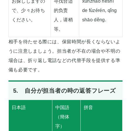
お探ししますの
寻找合适
xúnzhǎo héshì
で、少々お待ち
的负责
de fùzérén, qǐng
ください。
人，请稍
shāo děng.
等。
相手を待たせる際には、保留時間が長くならないよ
うに注意しましょう。担当者が不在の場合や不明の
場合は、折り返し電話などの代替手段を提供する準
備も必要です。
5. 自分が担当者の時の返答フレーズ
日本語
中国語
拼音
（簡体
字）