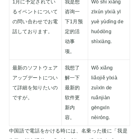
1月に予定されてい
我是想
Wǒ shì xiǎng
るイベントについて
咨询一
zīxún yīxià yī
の問い合わせでお電
下1月预
yuè yùdìng de
話しております。
定的活
huódòng
动事
shìxiàng.
项。
最新のソフトウェア
我想了
Wǒ xiǎng
アップデートについ
解一下
liǎojiě yīxià
て詳細を知りたいの
最新的
zuìxīn de
ですが。
软件更
ruǎnjiàn
新内
gēngxīn
容。
nèiróng.
中国語で電話をかける時には、名乗った後に「我是