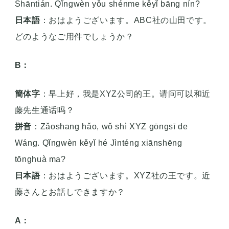
Shāntián. Qǐngwèn yǒu shénme kěyǐ bāng nín?
日本語
：おはようございます。ABC社の山田です。
どのようなご用件でしょうか？
B：
簡体字
：早上好，我是XYZ公司的王。请问可以和近
藤先生通话吗？
拼音
：Zǎoshang hǎo, wǒ shì XYZ gōngsī de
Wáng. Qǐngwèn kěyǐ hé Jìnténg xiānshēng
tōnghuà ma?
日本語
：おはようございます。XYZ社の王です。近
藤さんとお話しできますか？
A：