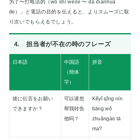
为了〜打电话的（wǒ shì wèile 〜 dǎ diànhuà
de）」と電話の目的を伝えると、よりスムーズに取
り次いでもらえるでしょう。
4. 担当者が不在の時のフレーズ
日本語
中国語
拼音
（簡体
字）
彼に伝言をお願い
可以请您
Kěyǐ qǐng nín
できますか？
帮我转告
bāng wǒ
他吗？
zhuǎngào tā
ma?