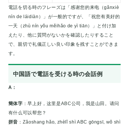
電話を切る時のフレーズは「感谢您的来电（gǎnxiè
nín de láidiàn）」が一般的ですが、「祝您有美好的
一天（zhù nín yǒu měihǎo de yì tiān）」と付け加
えたり、他に質問がないかを確認したりすること
で、親切で礼儀正しい良い印象を残すことができま
す。
中国語で電話を受ける時の会話例
A：
簡体字
：早上好，这里是ABC公司，我是山田。请问
有什么可以帮您？
拼音
：Zǎoshang hǎo, zhèlǐ shì ABC gōngsī, wǒ shì