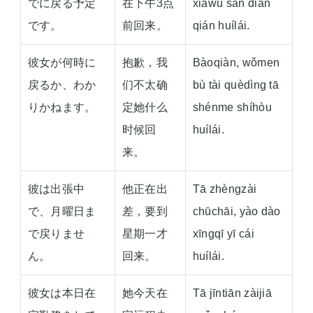
でに戻る予定
在下午3点
xiàwǔ sān diǎn
です。
前回来。
qián huílái.
彼女が何時に
抱歉，我
Bàoqiàn, wǒmen
戻るか、わか
们不太确
bù tài quèdìng tā
りかねます。
定她什么
shénme shíhòu
时候回
huílái.
来。
彼は出張中
他正在出
Tā zhèngzài
で、月曜日ま
差，要到
chūchāi, yào dào
で戻りませ
星期一才
xīngqī yī cái
ん。
回来。
huílái.
彼女は本日在
她今天在
Tā jīntiān zàijiā