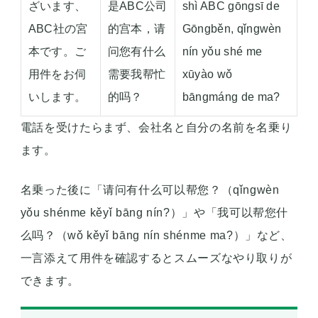
ざいます、
是ABC公司
shì ABC gōngsī de
ABC社の宮
的宫本，请
Gōngběn, qǐngwèn
本です。ご
问您有什么
nín yǒu shé me
用件をお伺
需要我帮忙
xūyào wǒ
いします。
的吗？
bāngmáng de ma?
電話を受けたらまず、会社名と自分の名前を名乗り
ます。
名乗った後に「请问有什么可以帮您？（qǐngwèn
yǒu shénme kěyǐ bāng nín?）」や「我可以帮您什
么吗？（wǒ kěyǐ bāng nín shénme ma?）」など、
一言添えて用件を確認するとスムーズなやり取りが
できます。