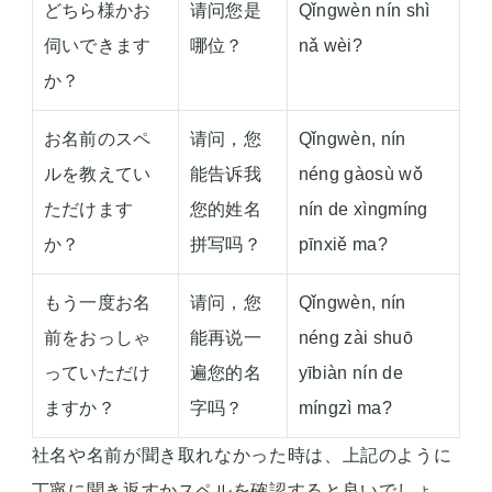
どちら様かお
请问您是
Qǐngwèn nín shì
伺いできます
哪位？
nǎ wèi?
か？
お名前のスペ
请问，您
Qǐngwèn, nín
ルを教えてい
能告诉我
néng gàosù wǒ
ただけます
您的姓名
nín de xìngmíng
か？
拼写吗？
pīnxiě ma?
もう一度お名
请问，您
Qǐngwèn, nín
前をおっしゃ
能再说一
néng zài shuō
っていただけ
遍您的名
yībiàn nín de
ますか？
字吗？
míngzì ma?
社名や名前が聞き取れなかった時は、上記のように
丁寧に聞き返すかスペルを確認すると良いでしょ