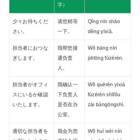
字）
少々お待ちくだ
请您稍等
Qǐng nín shāo
さい。
一下。
děng yīxià.
担当者におつな
我帮您接
Wǒ bāng nín
ぎします。
通负责
jiētōng fùzérén.
人。
担当者がオフィ
我确认一
Wǒ quèrèn yīxià
スにいるか確認
下负责人
fùzérén shìfǒu
いたします。
是否在办
zài bàngōngshì.
公室。
適切な担当者を
我会为您
Wǒ huì wèi nín