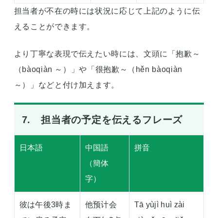
担当者が不在の時には状況に応じて上記のように伝
えることができます。
より丁寧な表現で伝えたい時には、文頭に「抱歉～
（bàoqiàn ～）」や「很抱歉～（hěn bàoqiàn
～）」などと付け加えます。
7. 担当者の予定を伝えるフレーズ
日本語
中国語
拼音
（簡体
字）
彼は午後3時ま
他预计会
Tā yùjì huì zài