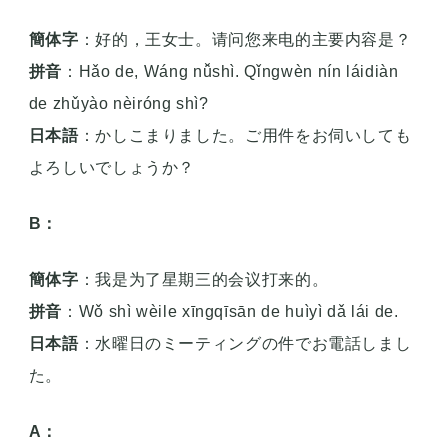
簡体字
：好的，王女士。请问您来电的主要内容是？
拼音
：Hǎo de, Wáng nǚshì. Qǐngwèn nín láidiàn
de zhǔyào nèiróng shì?
日本語
：かしこまりました。ご用件をお伺いしても
よろしいでしょうか？
B：
簡体字
：我是为了星期三的会议打来的。
拼音
：Wǒ shì wèile xīngqīsān de huìyì dǎ lái de.
日本語
：水曜日のミーティングの件でお電話しまし
た。
A：