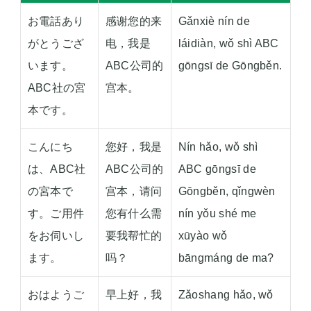
お電話あり
感谢您的来
Gǎnxiè nín de
がとうござ
电，我是
láidiàn, wǒ shì ABC
います。
ABC公司的
gōngsī de Gōngběn.
ABC社の宮
宫本。
本です。
こんにち
您好，我是
Nín hǎo, wǒ shì
は、ABC社
ABC公司的
ABC gōngsī de
の宮本で
宫本，请问
Gōngběn, qǐngwèn
す。ご用件
您有什么需
nín yǒu shé me
をお伺いし
要我帮忙的
xūyào wǒ
ます。
吗？
bāngmáng de ma?
おはようご
早上好，我
Zǎoshang hǎo, wǒ