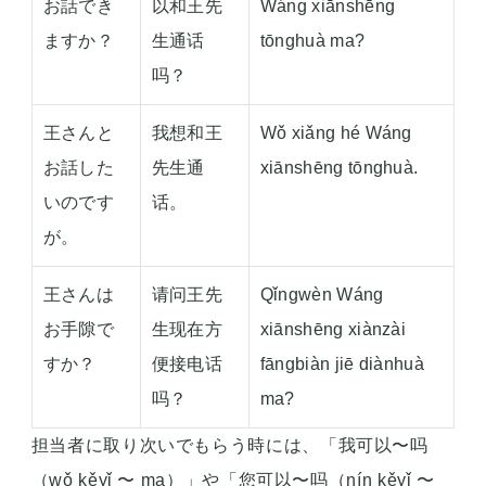
お話でき
以和王先
Wáng xiānshēng
ますか？
生通话
tōnghuà ma?
吗？
王さんと
我想和王
Wǒ xiǎng hé Wáng
お話した
先生通
xiānshēng tōnghuà.
いのです
话。
が。
王さんは
请问王先
Qǐngwèn Wáng
お手隙で
生现在方
xiānshēng xiànzài
すか？
便接电话
fāngbiàn jiē diànhuà
吗？
ma?
担当者に取り次いでもらう時には、「我可以〜吗
（wǒ kěyǐ 〜 ma）」や「您可以〜吗（nín kěyǐ 〜