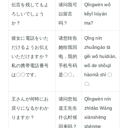
伝言を残してもよ
请问我可
Qǐngwèn wǒ
ろしいでしょう
以留言
kěyǐ liúyán
か？
吗？
ma?
彼女に電話をいた
请您转告
Qǐng nín
だけるようお伝え
她给我回
zhuǎngào tā
いただけますか？
电，我的
gěi wǒ huídiàn,
私の携帯電話番号
手机号码
wǒ de shǒujī
は〇〇です。
是〇〇。
hàomǎ shì 〇
〇.
王さんが何時にお
请问您知
Qǐngwèn nín
戻りになるかわか
道王先生
zhīdào Wáng
りますか？
什么时候
xiānshēng
回来吗？
shénme