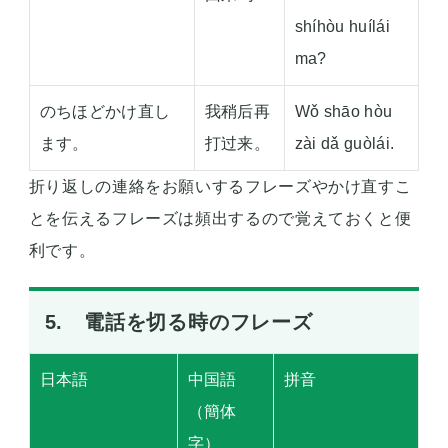
shíhòu huílái
ma?
のちほどかけ直し
我稍后再
Wǒ shāo hòu
ます。
打过来。
zài dǎ guòlái.
折り返しの連絡をお願いするフレーズやかけ直すこ
とを伝えるフレーズは頻出するので覚えておくと便
利です。
5. 電話を切る時のフレーズ
日本語
中国語
拼音
（簡体
字）