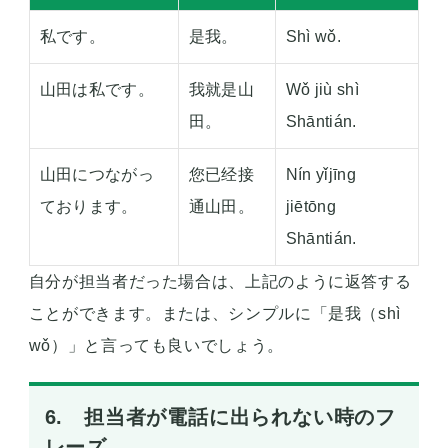
私です。
是我。
Shì wǒ.
山田は私です。
我就是山
Wǒ jiù shì
田。
Shāntián.
山田につながっ
您已经接
Nín yǐjīng
ております。
通山田。
jiētōng
Shāntián.
自分が担当者だった場合は、上記のように返答する
ことができます。または、シンプルに「是我（shì
wǒ）」と言っても良いでしょう。
6. 担当者が電話に出られない時のフ
レーズ