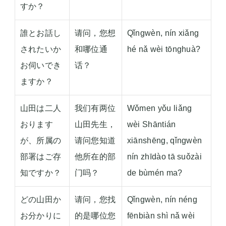
すか？
誰とお話し
请问，您想
Qǐngwèn, nín xiǎng
されたいか
和哪位通
hé nǎ wèi tōnghuà?
お伺いでき
话？
ますか？
山田は二人
我们有两位
Wǒmen yǒu liǎng
おります
山田先生，
wèi Shāntián
が、所属の
请问您知道
xiānshēng, qǐngwèn
部署はご存
他所在的部
nín zhīdào tā suǒzài
知ですか？
门吗？
de bùmén ma?
どの山田か
请问，您找
Qǐngwèn, nín néng
お分かりに
的是哪位您
fēnbiàn shì nǎ wèi