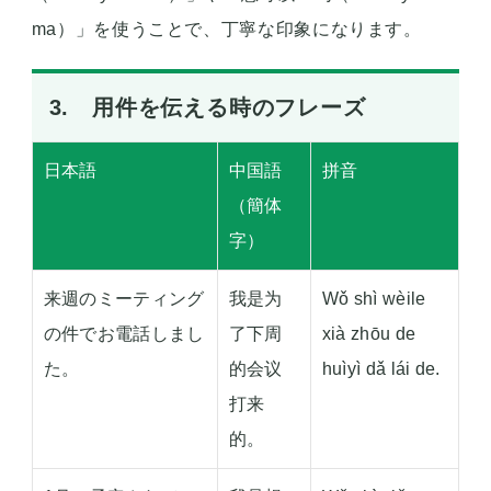
ma）」を使うことで、丁寧な印象になります。
3. 用件を伝える時のフレーズ
日本語
中国語
拼音
（簡体
字）
来週のミーティング
我是为
Wǒ shì wèile
の件でお電話しまし
了下周
xià zhōu de
た。
的会议
huìyì dǎ lái de.
打来
的。