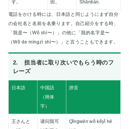
す。
田。
Shāntián.
電話をかける時には、日本語と同じようにまず自分
の会社名と名前を名乗ります。自己紹介をする時、
「我是〜（Wǒ shì〜）」の他に「我的名字是〜
（Wǒ de míngzì shì〜）」と言うこともできます。
2. 担当者に取り次いでもらう時のフ
レーズ
日本語
中国語
拼音
（簡体
字）
王さんと
请问我可
Qǐngwèn wǒ kěyǐ hé