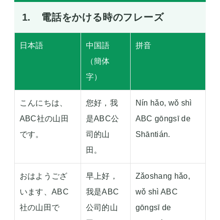
1. 電話をかける時のフレーズ
日本語
中国語
拼音
（簡体
字）
こんにちは、
您好，我
Nín hǎo, wǒ shì
ABC社の山田
是ABC公
ABC gōngsī de
です。
司的山
Shāntián.
田。
おはようござ
早上好，
Zǎoshang hǎo,
います、ABC
我是ABC
wǒ shì ABC
社の山田で
公司的山
gōngsī de