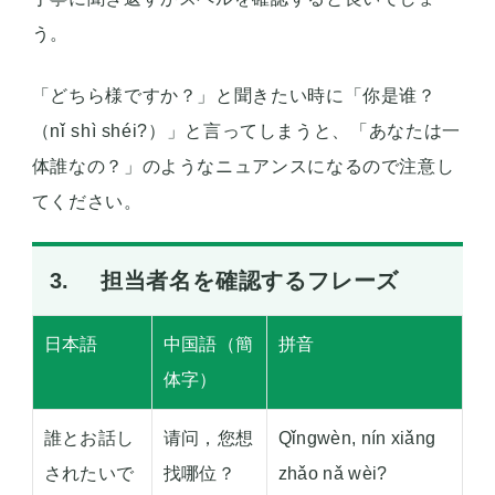
う。
「どちら様ですか？」と聞きたい時に「你是谁？
（nǐ shì shéi?）」と言ってしまうと、「あなたは一
体誰なの？」のようなニュアンスになるので注意し
てください。
3. 担当者名を確認するフレーズ
日本語
中国語（簡
拼音
体字）
誰とお話し
请问，您想
Qǐngwèn, nín xiǎng
されたいで
找哪位？
zhǎo nǎ wèi?