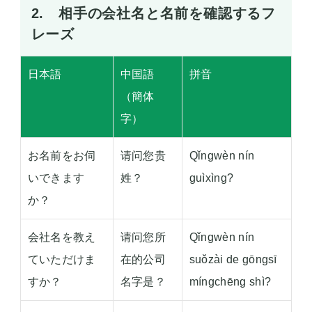
2. 相手の会社名と名前を確認するフ
レーズ
日本語
中国語
拼音
（簡体
字）
お名前をお伺
请问您贵
Qǐngwèn nín
いできます
姓？
guìxìng?
か？
会社名を教え
请问您所
Qǐngwèn nín
ていただけま
在的公司
suǒzài de gōngsī
すか？
名字是？
míngchēng shì?