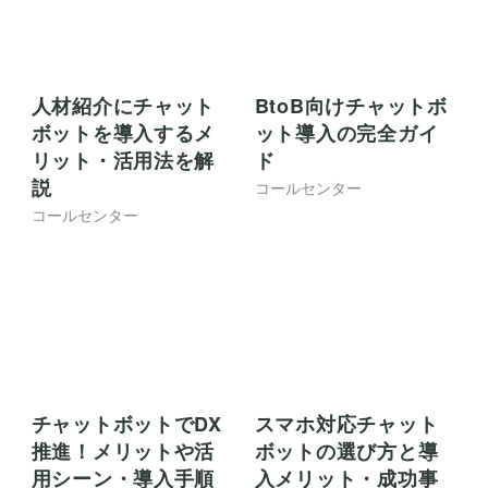
アイブリー編集部
(株式会社IVRy / アイブリー編集部)
アイブリー編集部です。電話に関する様々な情報をわかり
やすく解説します。 【アイブリーとは？】 アイブリーは月
額 3,317円（※1）から利用できるAI・IVR電話自動応答サー
ビスです。AIが設定をサポートし、営業電話・顧客からの
問い合わせ・注文・予約等の様々なシーンを自動化しま
す。最短1分で利用開始でき、30着電まで無料でお試しい
ただけます。 ※1: 年払いの場合/電話番号維持費除きます