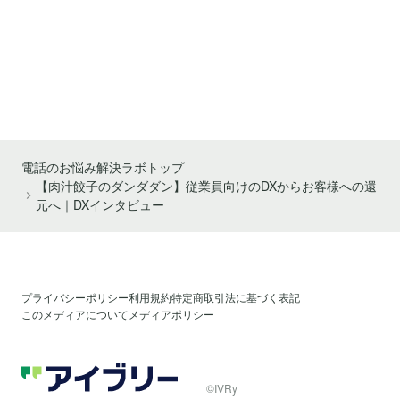
の業務効率化とは？
課題とAI・システム
導入のメリット
コールセンター
電話自動応答のアイブリー
電話業務を自動化
ポイント1
月額3,980円から最短5分ではじめられる
ポイント2
固定電話番号（市外局番）も手軽に取得
ポイント3
今すぐ無料で試してみる
資料をダウンロードする(無料)