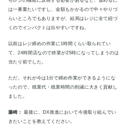
藤崎：
なるほど、成果が一定見えたタイミングで全
店舗展開して、その後最適化をまたかけていく、と
いったプロセスなんですね。他にも色々なDXの取り
組みをされているとおもいますが、何か特筆して数
字が改善したようなプロジェクトってありますか？
福田：
一番インパクトがあったのはやっぱりレジを
変えたことですね。例えばアプリもお客様に出した
らレジの機能に反映する必要があるなど、進めるに
は一番重たいですし、金額もかかるので中々やりづ
らいところでもありますが、結局はレジに全て紐づ
くのでインパクトは出やすいですね。
以前はレジ締めの作業に1時間くらい取られてい
て、24時閉店なので終業が25時になってしまうのは