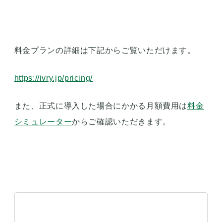
境を作り続けていけると感じています。
あらためて福田様、ありがとうございました！
今すぐ無料で試してみる
資料をダウンロードする(無料)
アイブリーのフリープランでは、
基本機能を30着電
まで無料でお試しいただけます。
アイブリーの無料アカウント登録フォーム
から基本
情報を入力し、050番号の場合は即時発行、固定電
話番号の場合は本人確認の手続き後の番号申請フォ