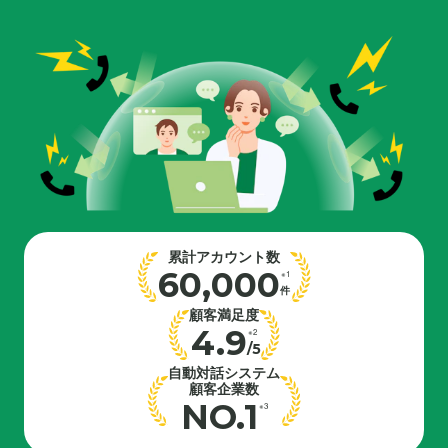
累計アカウント数
60,000
※1
件
顧客満足度
4.9
※2
/5
自動対話システム
顧客企業数
NO.1
※3