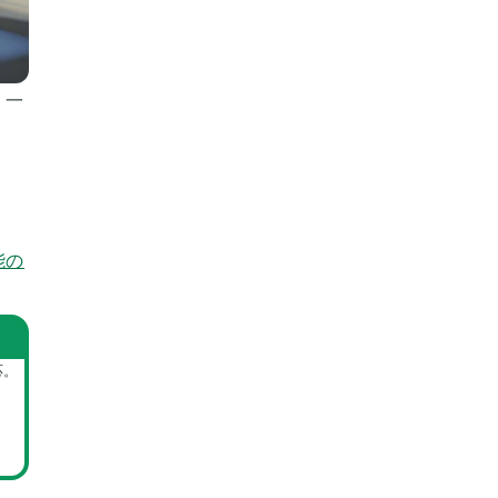
。一
。
能の
応。