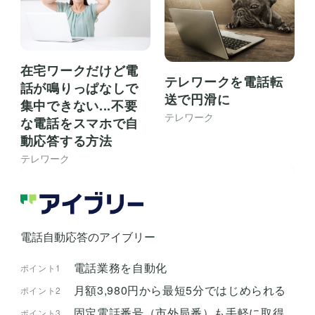
在宅ワークだけど電
テレワークを電話転
話が鳴りっぱなしで
送で円滑に
集中できない...不要
テレワーク
な電話をスマホで自
動応答する方法
テレワーク
電話自動応答のアイブリー
電話業務を自動化
ポイント1
月額3,980円から最短5分ではじめられる
ポイント2
固定電話番号（市外局番）も手軽に取得
ポイント3