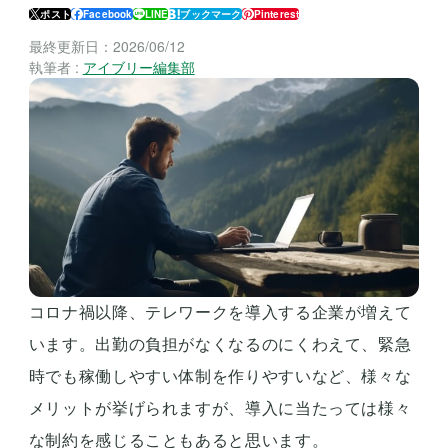
ポスト
Facebook
LINE
ブックマーク
Pinterest
最終更新日：
2026/06/12
執筆者 :
アイブリー編集部
コロナ禍以降、テレワークを導入する企業が増えて
います。出勤の負担がなくなるのにくわえて、緊急
時でも稼働しやすい体制を作りやすいなど、様々な
メリットが挙げられますが、導入に当たっては様々
な制約を感じることもあると思います。