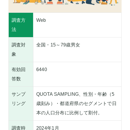
調査方
Web
法
調査対
全国・15～79歳男女
象
有効回
6440
答数
サンプ
QUOTA SAMPLING、性別・年齢（5
リング
歳刻み）・都道府県のセグメントで日
本の人口分布に比例して割付。
調査時
2024年1月