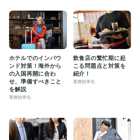
ホテルでのインバウ
飲食店の繁忙期に起
ンド対策！海外から
こる問題点と対策を
の入国再開に合わ
紹介！
せ、準備すべきこと
業務効率化
を解説
業務効率化