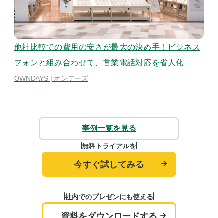
他社比較での費用の安さが最大の決め手！ビジネス
ア
フォンと組み合わせて、営業電話対応を省人化
対
OWNDAYS | オンデーズ
シギ
事例一覧を見る
無料トライアルを
今すぐ試してみる
社内でのプレゼンにも使える
資料をダウンロードする