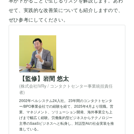
率が下がることで生じるリスクを解説します。あわ
せて、実践的な改善策についても紹介しますので、
ぜひ参考にしてください。
【監修】岩間 悠太
(株式会社IVRy / コンタクトセンター事業統括責任
者)
2002年ベルシステム24入社。 23年間のコンタクトセンタ
ー/BPO事業会社での経験を経て、2025年4月より現職。営
業、マネジメント、ソリューション開発、海外事業立ち上
げまで幅広く経験。労働集約型ビジネスからテクノロジー
主導のSaaSビジネスへと転身し、対話型AIの社会実装を推
進している。