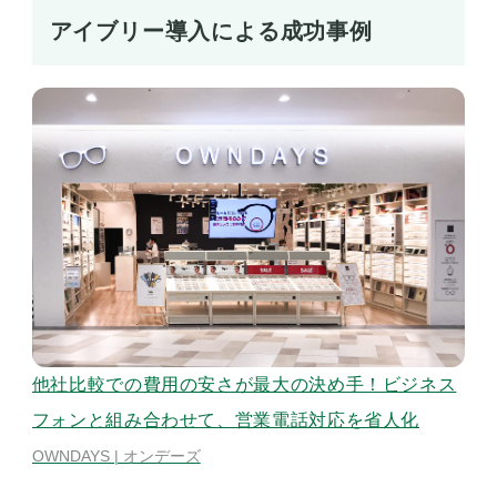
アイブリー導入による成功事例
他社比較での費用の安さが最大の決め手！ビジネス
ア
フォンと組み合わせて、営業電話対応を省人化
対
OWNDAYS | オンデーズ
シギ