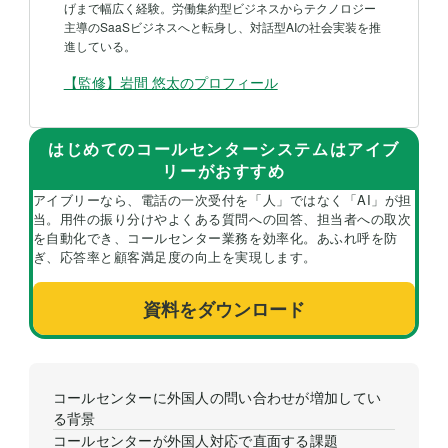
げまで幅広く経験。労働集約型ビジネスからテクノロジー
主導のSaaSビジネスへと転身し、対話型AIの社会実装を推
進している。
【監修】岩間 悠太
のプロフィール
はじめてのコールセンターシステムはアイブ
リーがおすすめ
アイブリーなら、電話の一次受付を「人」ではなく「AI」が担
当。用件の振り分けやよくある質問への回答、担当者への取次
を自動化でき、コールセンター業務を効率化。あふれ呼を防
ぎ、応答率と顧客満足度の向上を実現します。
資料をダウンロード
コールセンターに外国人の問い合わせが増加してい
る背景
コールセンターが外国人対応で直面する課題