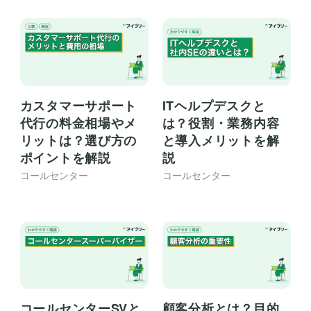
カスタマーサポート
ITヘルプデスクと
代行の料金相場やメ
は？役割・業務内容
リットは？選び方の
と導入メリットを解
ポイントを解説
説
コールセンター
コールセンター
コールセンターSVと
顧客分析とは？目的