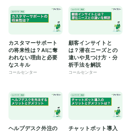
カスタマーサポート
顧客インサイトと
の将来性は？AIに奪
は？潜在ニーズとの
われない理由と必要
違いや見つけ方・分
なスキル
析手法を解説
コールセンター
コールセンター
ヘルプデスク外注の
チャットボット導入