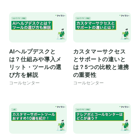
AIヘルプデスクと
カスタマーサクセス
は？仕組みや導入メ
とサポートの違いと
リット・ツールの選
は？5つの比較と連携
び方を解説
の重要性
コールセンター
コールセンター