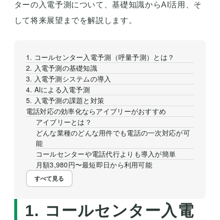
ターの入電予測について、基礎知識からAI活用、そ
して将来展望までを解説します。
1. コールセンター入電予測（呼量予測）とは？
2. 入電予測の基礎知識
3. 入電予測システムの導入
4. AIによる入電予測
5. 入電予測の課題と対策
電話対応の効率化ならアイブリーがおすすめ
アイブリーとは？
どんな業種のどんな用件でも電話の一次対応が可
能
コールセンターや電話代行よりも導入が簡単
月額3,980円〜最短即日から利用可能
すべて見る
1. コールセンター入電