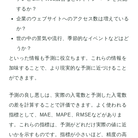
するか？
企業のウェブサイトへのアクセス数は増えている
か？
世の中の景気や流行、季節的なイベントなどはど
うか？
といった情報も予測に役立ちます。これらの情報を
加味することで、より現実的な予測に近づけること
ができます。
予測の良し悪しは、実際の入電数と予測した入電数
の差を計算することで評価できます。よく使われる
指標として、MAE、MAPE、RMSEなどがありま
す。これらの指標は、予測がどれだけ実際の値に近
いかを示すものです。指標が小さいほど、精度の高