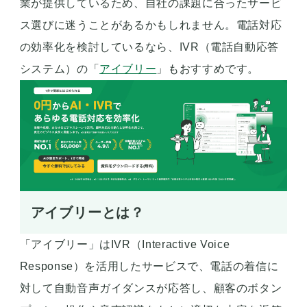
業が提供しているため、自社の課題に合ったサービ
ス選びに迷うことがあるかもしれません。電話対応
の効率化を検討しているなら、IVR（電話自動応答
システム）の「
アイブリー
」もおすすめです。
アイブリーとは？
「アイブリー」はIVR（Interactive Voice
Response）を活用したサービスで、電話の着信に
対して自動音声ガイダンスが応答し、顧客のボタン