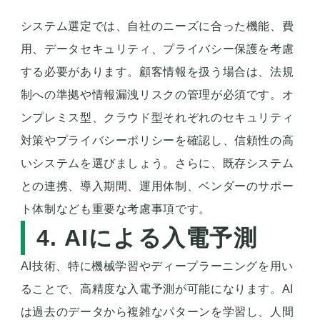
システム選定では、自社のニーズに合った機能、費
用、データセキュリティ、プライバシー保護を考慮
する必要があります。顧客情報を扱う場合は、法規
制への準拠や情報漏洩リスクの管理が必須です。オ
ンプレミス型、クラウド型それぞれのセキュリティ
対策やプライバシーポリシーを確認し、信頼性の高
いシステムを選びましょう。さらに、既存システム
との連携、導入期間、運用体制、ベンダーのサポー
ト体制なども重要な考慮事項です。
4. AIによる入電予測
AI技術、特に機械学習やディープラーニングを用い
ることで、高精度な入電予測が可能になります。AI
は過去のデータから複雑なパターンを学習し、人間