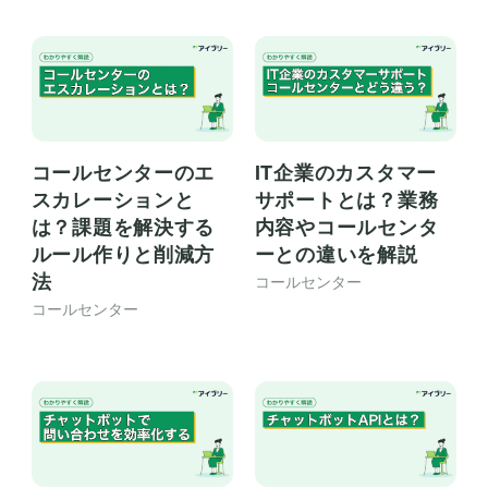
コールセンターのエ
IT企業のカスタマー
スカレーションと
サポートとは？業務
は？課題を解決する
内容やコールセンタ
ルール作りと削減方
ーとの違いを解説
法
コールセンター
コールセンター