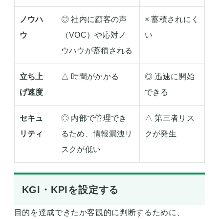
ノウハ
◎ 社内に顧客の声
× 蓄積されにく
ウ
（VOC）や応対ノ
い
ウハウが蓄積される
立ち上
△ 時間がかかる
◎ 迅速に開始
げ速度
できる
セキュ
◎ 内部で管理でき
△ 第三者リス
リティ
るため、情報漏洩リ
クが発生
スクが低い
KGI・KPIを設定する
目的を達成できたか客観的に判断するために、