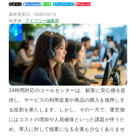
ポスト
Facebook
LINE
ブックマーク
Pinterest
最終更新日：
2026/06/12
執筆者 :
アイブリー編集部
24時間対応のコールセンターは、顧客に安心感を提
供し、サービスの利用促進や商品の購入を後押しす
る役割を果たします。しかし、その一方で、運営側
にはコストの増加や人員確保といった課題が伴うた
め、導入に対して慎重になる企業も少なくありませ