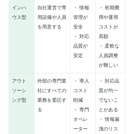
インハ
自社運営で専
・ 情報
・ 初期費
ウス型
用設備や人員
管理が
用や運用
を用意する
安全
コストが
・ 対応
高額
品質が
・ 柔軟な
安定
人員調整
が難しい
アウト
外部の専門業
・ 導入
・ 対応品
ソーシ
社にすべての
コスト
質が均一
ング型
業務を委託す
削減
でないこ
る
・ 専門
とがある
オペレ
・ 情報漏
ーター
洩のリス