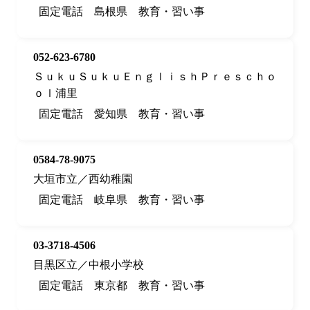
固定電話
島根県
教育・習い事
052-623-6780
ＳｕｋｕＳｕｋｕＥｎｇｌｉｓｈＰｒｅｓｃｈｏ
ｏｌ浦里
固定電話
愛知県
教育・習い事
0584-78-9075
大垣市立／西幼稚園
固定電話
岐阜県
教育・習い事
03-3718-4506
目黒区立／中根小学校
固定電話
東京都
教育・習い事