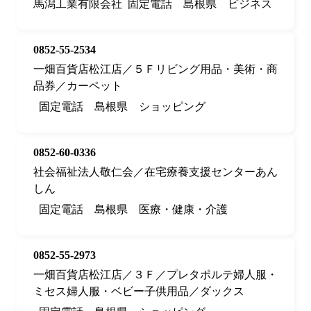
馬潟工業有限会社
固定電話
島根県
ビジネス
0852-55-2534
一畑百貨店松江店／５Ｆリビング用品・美術・商
品券／カーペット
固定電話
島根県
ショッピング
0852-60-0336
社会福祉法人敬仁会／在宅療養支援センターあん
しん
固定電話
島根県
医療・健康・介護
0852-55-2973
一畑百貨店松江店／３Ｆ／プレタポルテ婦人服・
ミセス婦人服・ベビー子供用品／ダックス