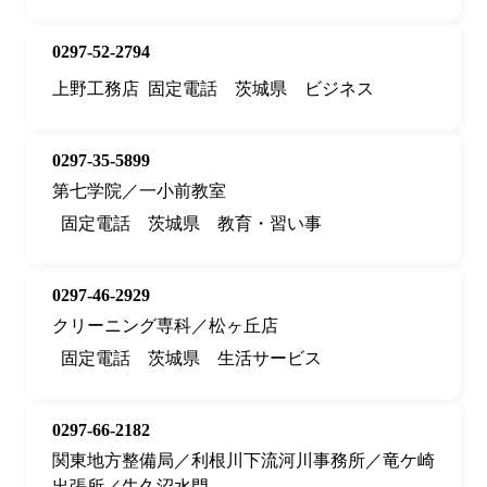
0297-52-2794
上野工務店
固定電話
茨城県
ビジネス
0297-35-5899
第七学院／一小前教室
固定電話
茨城県
教育・習い事
0297-46-2929
クリーニング専科／松ヶ丘店
固定電話
茨城県
生活サービス
0297-66-2182
関東地方整備局／利根川下流河川事務所／竜ケ崎
出張所／牛久沼水門