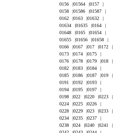
0156
01564
0157
0158
01586
01587
0162
0163
01632
01634
01635
0164
01648
0165
01654
01655
01656
01658
0166
0167
017
0172
0173
0174
0175
0176
0178
0179
018
0182
0183
0184
0185
0186
0187
019
0191
0192
0193
0194
0195
0197
0198
022
0220
0223
0224
0225
0226
0228
0229
023
0233
0234
0235
0237
0238
024
0240
0241
0242
0243
0244