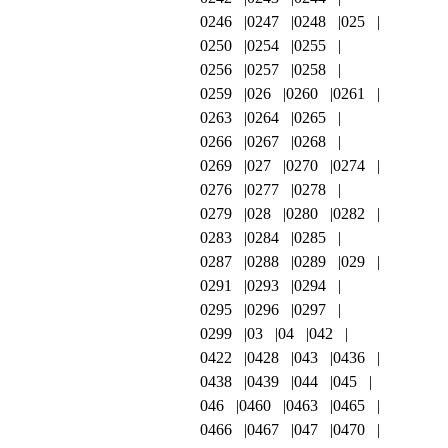
0246
0247
0248
025
0250
0254
0255
0256
0257
0258
0259
026
0260
0261
0263
0264
0265
0266
0267
0268
0269
027
0270
0274
0276
0277
0278
0279
028
0280
0282
0283
0284
0285
0287
0288
0289
029
0291
0293
0294
0295
0296
0297
0299
03
04
042
0422
0428
043
0436
0438
0439
044
045
046
0460
0463
0465
0466
0467
047
0470