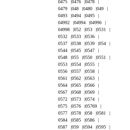
0475
0476
0478
0479
048
0480
049
0493
0494
0495
04992
04994
04996
04998
052
053
0531
0532
0533
0536
0537
0538
0539
054
0544
0545
0547
0548
055
0550
0551
0553
0554
0555
0556
0557
0558
0561
0562
0563
0564
0565
0566
0567
0568
0569
0572
0573
0574
0575
0576
05769
0577
0578
058
0581
0584
0585
0586
0587
059
0594
0595