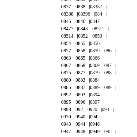
0837
0838
08387
08388
08396
084
0845
0846
0847
08477
0848
08512
08514
0852
0853
0854
0855
0856
0857
0858
0859
086
0863
0865
0866
0867
0868
0869
087
0875
0877
0879
088
0880
0883
0884
0885
0887
0889
089
0892
0893
0894
0895
0896
0897
0898
092
0920
093
0930
0940
0942
0943
0944
0946
0947
0948
0949
095