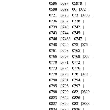
0596
0597
05979
0598
0599
06
072
0721
0725
073
0735
0736
0737
0738
0739
0740
0742
0743
0744
0745
0746
07468
0747
0748
0749
075
076
0761
0763
0765
0766
0767
0768
077
0770
0771
0772
0773
0774
0776
0778
0779
078
079
0790
0791
0794
0795
0796
0797
0798
0799
082
0820
0823
0824
0826
0827
0829
083
0833
0834
0835
0836