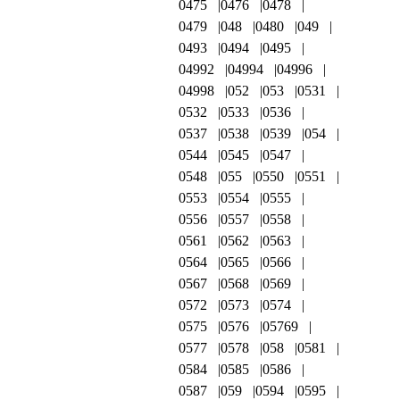
0475
0476
0478
0479
048
0480
049
0493
0494
0495
04992
04994
04996
04998
052
053
0531
0532
0533
0536
0537
0538
0539
054
0544
0545
0547
0548
055
0550
0551
0553
0554
0555
0556
0557
0558
0561
0562
0563
0564
0565
0566
0567
0568
0569
0572
0573
0574
0575
0576
05769
0577
0578
058
0581
0584
0585
0586
0587
059
0594
0595