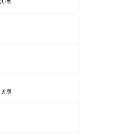
習い事
・介護