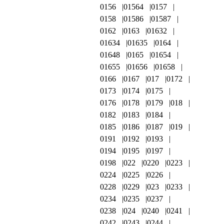
0156
01564
0157
0158
01586
01587
0162
0163
01632
01634
01635
0164
01648
0165
01654
01655
01656
01658
0166
0167
017
0172
0173
0174
0175
0176
0178
0179
018
0182
0183
0184
0185
0186
0187
019
0191
0192
0193
0194
0195
0197
0198
022
0220
0223
0224
0225
0226
0228
0229
023
0233
0234
0235
0237
0238
024
0240
0241
0242
0243
0244