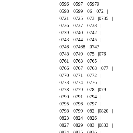
0596
0597
05979
0598
0599
06
072
0721
0725
073
0735
0736
0737
0738
0739
0740
0742
0743
0744
0745
0746
07468
0747
0748
0749
075
076
0761
0763
0765
0766
0767
0768
077
0770
0771
0772
0773
0774
0776
0778
0779
078
079
0790
0791
0794
0795
0796
0797
0798
0799
082
0820
0823
0824
0826
0827
0829
083
0833
0834
0835
0836