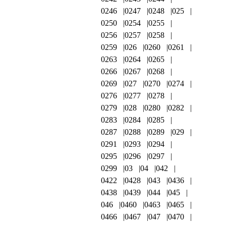
0246
0247
0248
025
0250
0254
0255
0256
0257
0258
0259
026
0260
0261
0263
0264
0265
0266
0267
0268
0269
027
0270
0274
0276
0277
0278
0279
028
0280
0282
0283
0284
0285
0287
0288
0289
029
0291
0293
0294
0295
0296
0297
0299
03
04
042
0422
0428
043
0436
0438
0439
044
045
046
0460
0463
0465
0466
0467
047
0470