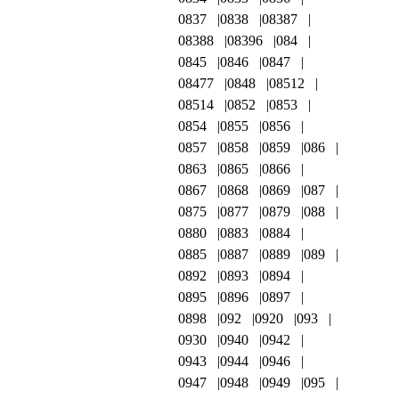
0837
0838
08387
08388
08396
084
0845
0846
0847
08477
0848
08512
08514
0852
0853
0854
0855
0856
0857
0858
0859
086
0863
0865
0866
0867
0868
0869
087
0875
0877
0879
088
0880
0883
0884
0885
0887
0889
089
0892
0893
0894
0895
0896
0897
0898
092
0920
093
0930
0940
0942
0943
0944
0946
0947
0948
0949
095