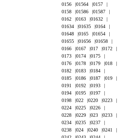
0156
01564
0157
0158
01586
01587
0162
0163
01632
01634
01635
0164
01648
0165
01654
01655
01656
01658
0166
0167
017
0172
0173
0174
0175
0176
0178
0179
018
0182
0183
0184
0185
0186
0187
019
0191
0192
0193
0194
0195
0197
0198
022
0220
0223
0224
0225
0226
0228
0229
023
0233
0234
0235
0237
0238
024
0240
0241
0242
0243
0244