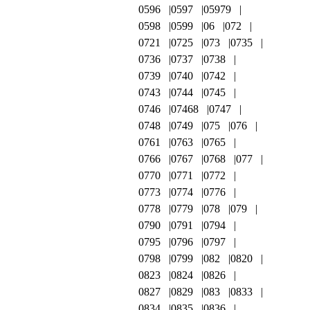
0596
0597
05979
0598
0599
06
072
0721
0725
073
0735
0736
0737
0738
0739
0740
0742
0743
0744
0745
0746
07468
0747
0748
0749
075
076
0761
0763
0765
0766
0767
0768
077
0770
0771
0772
0773
0774
0776
0778
0779
078
079
0790
0791
0794
0795
0796
0797
0798
0799
082
0820
0823
0824
0826
0827
0829
083
0833
0834
0835
0836