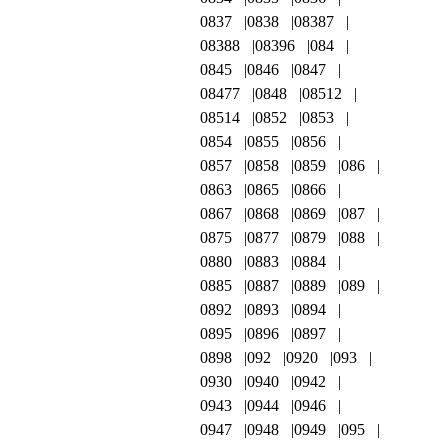
0837
0838
08387
08388
08396
084
0845
0846
0847
08477
0848
08512
08514
0852
0853
0854
0855
0856
0857
0858
0859
086
0863
0865
0866
0867
0868
0869
087
0875
0877
0879
088
0880
0883
0884
0885
0887
0889
089
0892
0893
0894
0895
0896
0897
0898
092
0920
093
0930
0940
0942
0943
0944
0946
0947
0948
0949
095