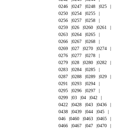
0246
0247
0248
025
0250
0254
0255
0256
0257
0258
0259
026
0260
0261
0263
0264
0265
0266
0267
0268
0269
027
0270
0274
0276
0277
0278
0279
028
0280
0282
0283
0284
0285
0287
0288
0289
029
0291
0293
0294
0295
0296
0297
0299
03
04
042
0422
0428
043
0436
0438
0439
044
045
046
0460
0463
0465
0466
0467
047
0470