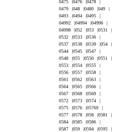
0475
0476
0478
0479
048
0480
049
0493
0494
0495
04992
04994
04996
04998
052
053
0531
0532
0533
0536
0537
0538
0539
054
0544
0545
0547
0548
055
0550
0551
0553
0554
0555
0556
0557
0558
0561
0562
0563
0564
0565
0566
0567
0568
0569
0572
0573
0574
0575
0576
05769
0577
0578
058
0581
0584
0585
0586
0587
059
0594
0595