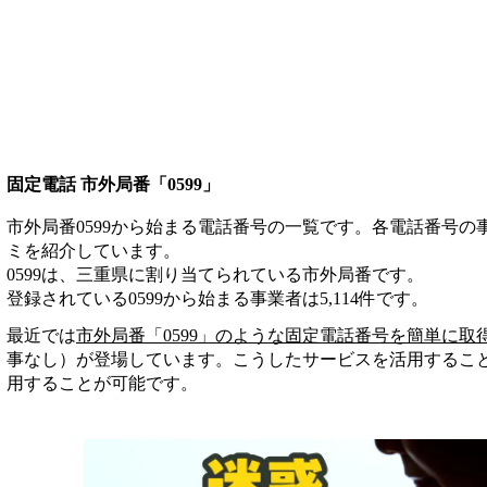
固定電話 市外局番「0599」
市外局番0599から始まる電話番号の一覧です。各電話番号
ミを紹介しています。
0599は、三重県に割り当てられている市外局番です。
登録されている
0599
から始まる事業者は
5,114
件
です。
最近では
市外局番「
0599
」のような固定電話番号を簡単に取
事なし）が登場しています。こうしたサービスを活用するこ
用することが可能です。