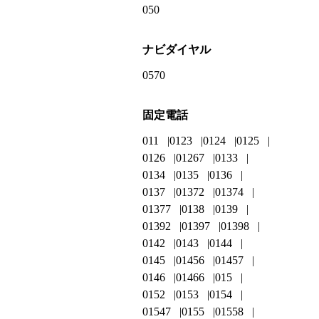
050
ナビダイヤル
0570
固定電話
011
0123
0124
0125
0126
01267
0133
0134
0135
0136
0137
01372
01374
01377
0138
0139
01392
01397
01398
0142
0143
0144
0145
01456
01457
0146
01466
015
0152
0153
0154
01547
0155
01558