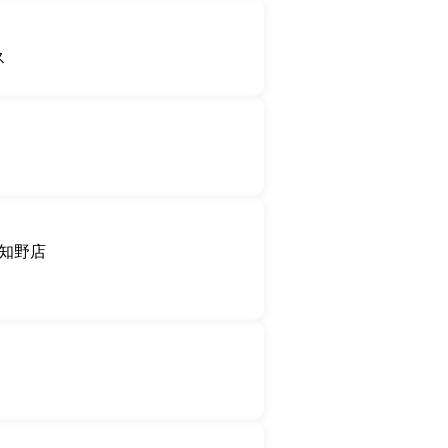
ス
知野店