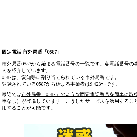
固定電話 市外局番「0587」
市外局番0587から始まる電話番号の一覧です。各電話番号
ミを紹介しています。
0587は、愛知県に割り当てられている市外局番です。
登録されている
0587
から始まる事業者は
9,423
件
です。
最近では
市外局番「
0587
」のような固定電話番号を簡単に取
事なし）が登場しています。こうしたサービスを活用するこ
用することが可能です。