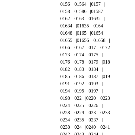
0156
01564
0157
0158
01586
01587
0162
0163
01632
01634
01635
0164
01648
0165
01654
01655
01656
01658
0166
0167
017
0172
0173
0174
0175
0176
0178
0179
018
0182
0183
0184
0185
0186
0187
019
0191
0192
0193
0194
0195
0197
0198
022
0220
0223
0224
0225
0226
0228
0229
023
0233
0234
0235
0237
0238
024
0240
0241
0242
0243
0244