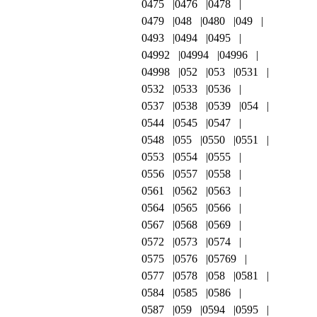
0475
0476
0478
0479
048
0480
049
0493
0494
0495
04992
04994
04996
04998
052
053
0531
0532
0533
0536
0537
0538
0539
054
0544
0545
0547
0548
055
0550
0551
0553
0554
0555
0556
0557
0558
0561
0562
0563
0564
0565
0566
0567
0568
0569
0572
0573
0574
0575
0576
05769
0577
0578
058
0581
0584
0585
0586
0587
059
0594
0595