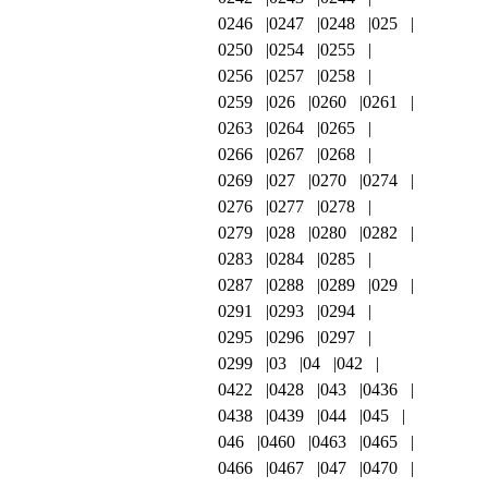
0246
0247
0248
025
0250
0254
0255
0256
0257
0258
0259
026
0260
0261
0263
0264
0265
0266
0267
0268
0269
027
0270
0274
0276
0277
0278
0279
028
0280
0282
0283
0284
0285
0287
0288
0289
029
0291
0293
0294
0295
0296
0297
0299
03
04
042
0422
0428
043
0436
0438
0439
044
045
046
0460
0463
0465
0466
0467
047
0470