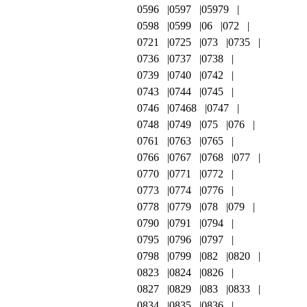
0596
0597
05979
0598
0599
06
072
0721
0725
073
0735
0736
0737
0738
0739
0740
0742
0743
0744
0745
0746
07468
0747
0748
0749
075
076
0761
0763
0765
0766
0767
0768
077
0770
0771
0772
0773
0774
0776
0778
0779
078
079
0790
0791
0794
0795
0796
0797
0798
0799
082
0820
0823
0824
0826
0827
0829
083
0833
0834
0835
0836