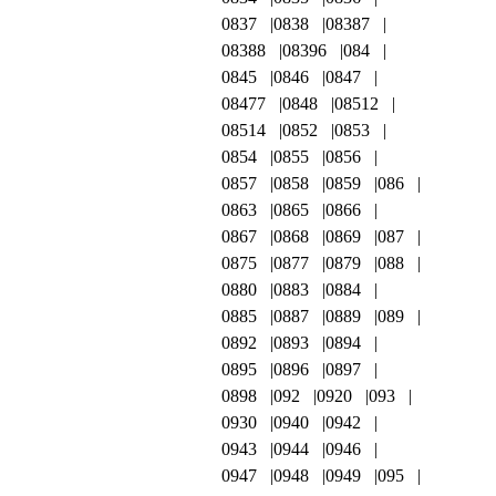
0837
0838
08387
08388
08396
084
0845
0846
0847
08477
0848
08512
08514
0852
0853
0854
0855
0856
0857
0858
0859
086
0863
0865
0866
0867
0868
0869
087
0875
0877
0879
088
0880
0883
0884
0885
0887
0889
089
0892
0893
0894
0895
0896
0897
0898
092
0920
093
0930
0940
0942
0943
0944
0946
0947
0948
0949
095