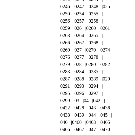
0246
0247
0248
025
0250
0254
0255
0256
0257
0258
0259
026
0260
0261
0263
0264
0265
0266
0267
0268
0269
027
0270
0274
0276
0277
0278
0279
028
0280
0282
0283
0284
0285
0287
0288
0289
029
0291
0293
0294
0295
0296
0297
0299
03
04
042
0422
0428
043
0436
0438
0439
044
045
046
0460
0463
0465
0466
0467
047
0470