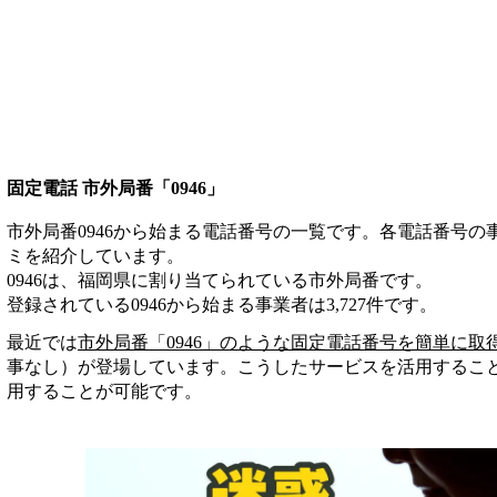
固定電話 市外局番「0946」
市外局番0946から始まる電話番号の一覧です。各電話番号
ミを紹介しています。
0946は、福岡県に割り当てられている市外局番です。
登録されている
0946
から始まる事業者は
3,727
件
です。
最近では
市外局番「
0946
」のような固定電話番号を簡単に取
事なし）が登場しています。こうしたサービスを活用するこ
用することが可能です。