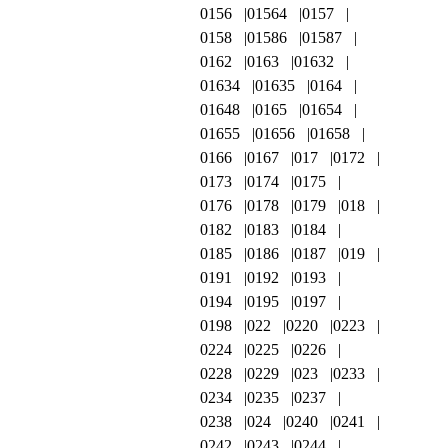
0156
01564
0157
0158
01586
01587
0162
0163
01632
01634
01635
0164
01648
0165
01654
01655
01656
01658
0166
0167
017
0172
0173
0174
0175
0176
0178
0179
018
0182
0183
0184
0185
0186
0187
019
0191
0192
0193
0194
0195
0197
0198
022
0220
0223
0224
0225
0226
0228
0229
023
0233
0234
0235
0237
0238
024
0240
0241
0242
0243
0244