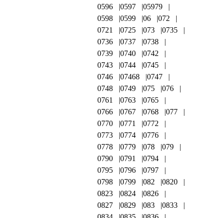
0596
0597
05979
0598
0599
06
072
0721
0725
073
0735
0736
0737
0738
0739
0740
0742
0743
0744
0745
0746
07468
0747
0748
0749
075
076
0761
0763
0765
0766
0767
0768
077
0770
0771
0772
0773
0774
0776
0778
0779
078
079
0790
0791
0794
0795
0796
0797
0798
0799
082
0820
0823
0824
0826
0827
0829
083
0833
0834
0835
0836