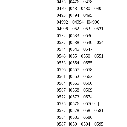
0475
0476
0478
0479
048
0480
049
0493
0494
0495
04992
04994
04996
04998
052
053
0531
0532
0533
0536
0537
0538
0539
054
0544
0545
0547
0548
055
0550
0551
0553
0554
0555
0556
0557
0558
0561
0562
0563
0564
0565
0566
0567
0568
0569
0572
0573
0574
0575
0576
05769
0577
0578
058
0581
0584
0585
0586
0587
059
0594
0595