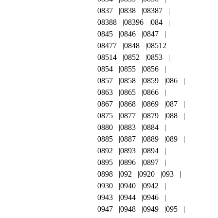
0837
0838
08387
08388
08396
084
0845
0846
0847
08477
0848
08512
08514
0852
0853
0854
0855
0856
0857
0858
0859
086
0863
0865
0866
0867
0868
0869
087
0875
0877
0879
088
0880
0883
0884
0885
0887
0889
089
0892
0893
0894
0895
0896
0897
0898
092
0920
093
0930
0940
0942
0943
0944
0946
0947
0948
0949
095