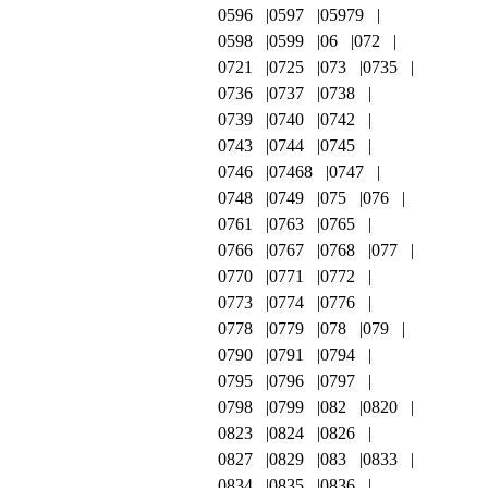
0596
0597
05979
0598
0599
06
072
0721
0725
073
0735
0736
0737
0738
0739
0740
0742
0743
0744
0745
0746
07468
0747
0748
0749
075
076
0761
0763
0765
0766
0767
0768
077
0770
0771
0772
0773
0774
0776
0778
0779
078
079
0790
0791
0794
0795
0796
0797
0798
0799
082
0820
0823
0824
0826
0827
0829
083
0833
0834
0835
0836