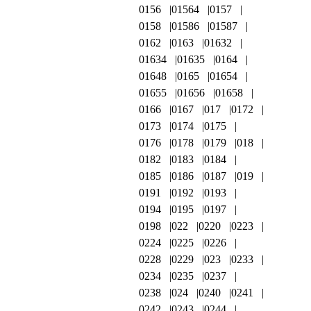
0156
01564
0157
0158
01586
01587
0162
0163
01632
01634
01635
0164
01648
0165
01654
01655
01656
01658
0166
0167
017
0172
0173
0174
0175
0176
0178
0179
018
0182
0183
0184
0185
0186
0187
019
0191
0192
0193
0194
0195
0197
0198
022
0220
0223
0224
0225
0226
0228
0229
023
0233
0234
0235
0237
0238
024
0240
0241
0242
0243
0244