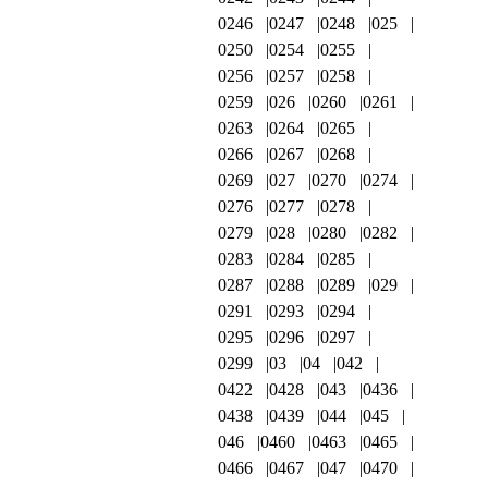
0246
0247
0248
025
0250
0254
0255
0256
0257
0258
0259
026
0260
0261
0263
0264
0265
0266
0267
0268
0269
027
0270
0274
0276
0277
0278
0279
028
0280
0282
0283
0284
0285
0287
0288
0289
029
0291
0293
0294
0295
0296
0297
0299
03
04
042
0422
0428
043
0436
0438
0439
044
045
046
0460
0463
0465
0466
0467
047
0470