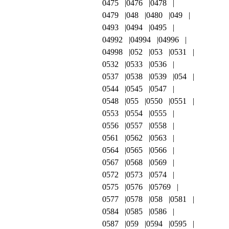
0475
0476
0478
0479
048
0480
049
0493
0494
0495
04992
04994
04996
04998
052
053
0531
0532
0533
0536
0537
0538
0539
054
0544
0545
0547
0548
055
0550
0551
0553
0554
0555
0556
0557
0558
0561
0562
0563
0564
0565
0566
0567
0568
0569
0572
0573
0574
0575
0576
05769
0577
0578
058
0581
0584
0585
0586
0587
059
0594
0595