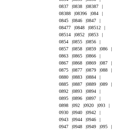
0837
0838
08387
08388
08396
084
0845
0846
0847
08477
0848
08512
08514
0852
0853
0854
0855
0856
0857
0858
0859
086
0863
0865
0866
0867
0868
0869
087
0875
0877
0879
088
0880
0883
0884
0885
0887
0889
089
0892
0893
0894
0895
0896
0897
0898
092
0920
093
0930
0940
0942
0943
0944
0946
0947
0948
0949
095