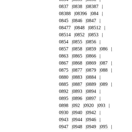
0837
0838
08387
08388
08396
084
0845
0846
0847
08477
0848
08512
08514
0852
0853
0854
0855
0856
0857
0858
0859
086
0863
0865
0866
0867
0868
0869
087
0875
0877
0879
088
0880
0883
0884
0885
0887
0889
089
0892
0893
0894
0895
0896
0897
0898
092
0920
093
0930
0940
0942
0943
0944
0946
0947
0948
0949
095