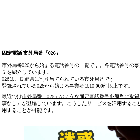
固定電話 市外局番「026」
市外局番026から始まる電話番号の一覧です。各電話番号の
ミを紹介しています。
026は、長野県に割り当てられている市外局番です。
登録されている
026
から始まる事業者は
10,000
件
以上
です。
最近では
市外局番「
026
」のような固定電話番号を簡単に取得
事なし）が登場しています。こうしたサービスを活用するこ
用することが可能です。