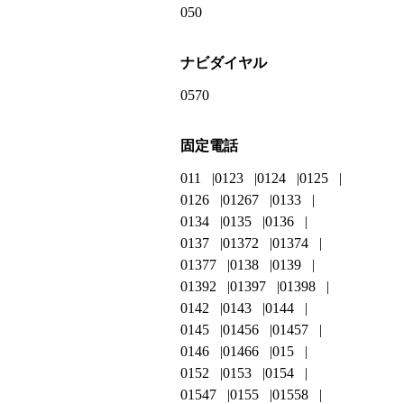
050
ナビダイヤル
0570
固定電話
011
0123
0124
0125
0126
01267
0133
0134
0135
0136
0137
01372
01374
01377
0138
0139
01392
01397
01398
0142
0143
0144
0145
01456
01457
0146
01466
015
0152
0153
0154
01547
0155
01558