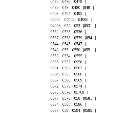
0475
0476
0478
0479
048
0480
049
0493
0494
0495
04992
04994
04996
04998
052
053
0531
0532
0533
0536
0537
0538
0539
054
0544
0545
0547
0548
055
0550
0551
0553
0554
0555
0556
0557
0558
0561
0562
0563
0564
0565
0566
0567
0568
0569
0572
0573
0574
0575
0576
05769
0577
0578
058
0581
0584
0585
0586
0587
059
0594
0595