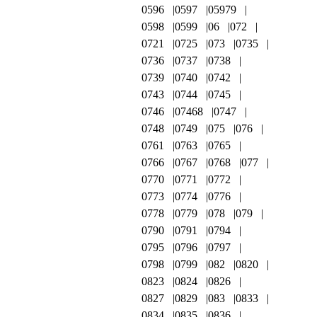
0596
0597
05979
0598
0599
06
072
0721
0725
073
0735
0736
0737
0738
0739
0740
0742
0743
0744
0745
0746
07468
0747
0748
0749
075
076
0761
0763
0765
0766
0767
0768
077
0770
0771
0772
0773
0774
0776
0778
0779
078
079
0790
0791
0794
0795
0796
0797
0798
0799
082
0820
0823
0824
0826
0827
0829
083
0833
0834
0835
0836