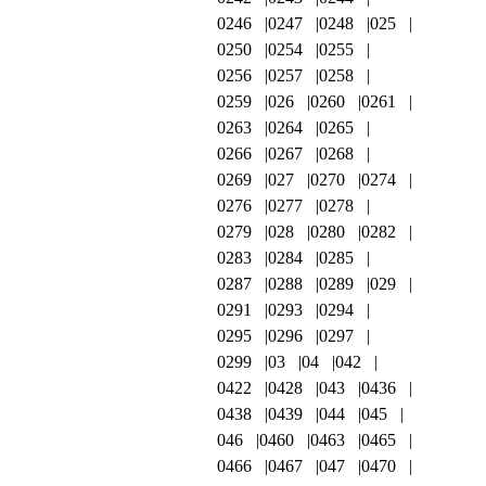
0246
0247
0248
025
0250
0254
0255
0256
0257
0258
0259
026
0260
0261
0263
0264
0265
0266
0267
0268
0269
027
0270
0274
0276
0277
0278
0279
028
0280
0282
0283
0284
0285
0287
0288
0289
029
0291
0293
0294
0295
0296
0297
0299
03
04
042
0422
0428
043
0436
0438
0439
044
045
046
0460
0463
0465
0466
0467
047
0470