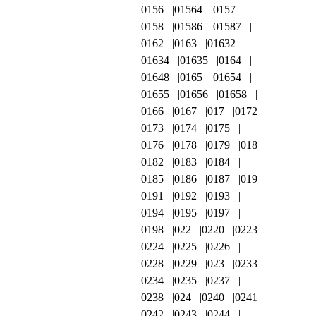
0156
01564
0157
0158
01586
01587
0162
0163
01632
01634
01635
0164
01648
0165
01654
01655
01656
01658
0166
0167
017
0172
0173
0174
0175
0176
0178
0179
018
0182
0183
0184
0185
0186
0187
019
0191
0192
0193
0194
0195
0197
0198
022
0220
0223
0224
0225
0226
0228
0229
023
0233
0234
0235
0237
0238
024
0240
0241
0242
0243
0244