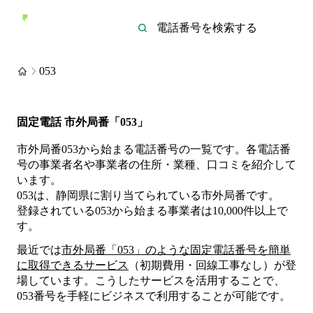
053
固定電話 市外局番「053」
市外局番053から始まる電話番号の一覧です。各電話番
号の事業者名や事業者の住所・業種、口コミを紹介して
います。
053は、静岡県に割り当てられている市外局番です。
登録されている
053
から始まる事業者は
10,000
件
以上
で
す。
最近では
市外局番「
053
」のような固定電話番号を簡単
に取得できるサービス
（初期費用・回線工事なし）が登
場しています。こうしたサービスを活用することで、
053
番号を手軽にビジネスで利用することが可能です。