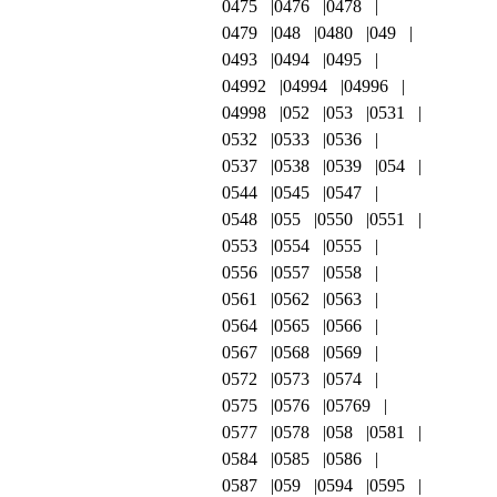
0475
0476
0478
0479
048
0480
049
0493
0494
0495
04992
04994
04996
04998
052
053
0531
0532
0533
0536
0537
0538
0539
054
0544
0545
0547
0548
055
0550
0551
0553
0554
0555
0556
0557
0558
0561
0562
0563
0564
0565
0566
0567
0568
0569
0572
0573
0574
0575
0576
05769
0577
0578
058
0581
0584
0585
0586
0587
059
0594
0595