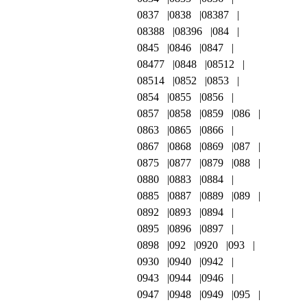
0837
0838
08387
08388
08396
084
0845
0846
0847
08477
0848
08512
08514
0852
0853
0854
0855
0856
0857
0858
0859
086
0863
0865
0866
0867
0868
0869
087
0875
0877
0879
088
0880
0883
0884
0885
0887
0889
089
0892
0893
0894
0895
0896
0897
0898
092
0920
093
0930
0940
0942
0943
0944
0946
0947
0948
0949
095