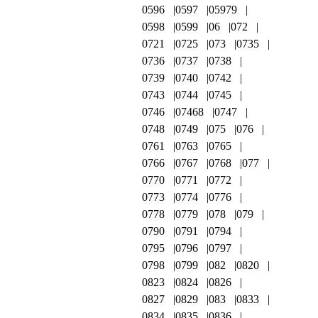
0596
0597
05979
0598
0599
06
072
0721
0725
073
0735
0736
0737
0738
0739
0740
0742
0743
0744
0745
0746
07468
0747
0748
0749
075
076
0761
0763
0765
0766
0767
0768
077
0770
0771
0772
0773
0774
0776
0778
0779
078
079
0790
0791
0794
0795
0796
0797
0798
0799
082
0820
0823
0824
0826
0827
0829
083
0833
0834
0835
0836