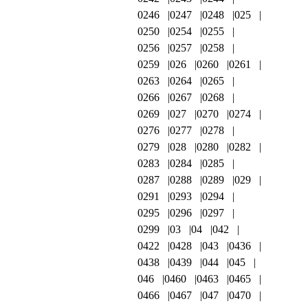
0246
0247
0248
025
0250
0254
0255
0256
0257
0258
0259
026
0260
0261
0263
0264
0265
0266
0267
0268
0269
027
0270
0274
0276
0277
0278
0279
028
0280
0282
0283
0284
0285
0287
0288
0289
029
0291
0293
0294
0295
0296
0297
0299
03
04
042
0422
0428
043
0436
0438
0439
044
045
046
0460
0463
0465
0466
0467
047
0470