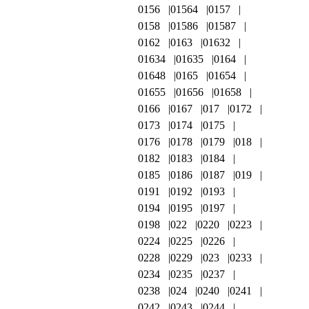
0156
01564
0157
0158
01586
01587
0162
0163
01632
01634
01635
0164
01648
0165
01654
01655
01656
01658
0166
0167
017
0172
0173
0174
0175
0176
0178
0179
018
0182
0183
0184
0185
0186
0187
019
0191
0192
0193
0194
0195
0197
0198
022
0220
0223
0224
0225
0226
0228
0229
023
0233
0234
0235
0237
0238
024
0240
0241
0242
0243
0244