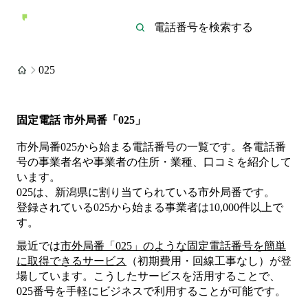
025
固定電話 市外局番「025」
市外局番025から始まる電話番号の一覧です。各電話番
号の事業者名や事業者の住所・業種、口コミを紹介して
います。
025は、新潟県に割り当てられている市外局番です。
登録されている
025
から始まる事業者は
10,000
件
以上
で
す。
最近では
市外局番「
025
」のような固定電話番号を簡単
に取得できるサービス
（初期費用・回線工事なし）が登
場しています。こうしたサービスを活用することで、
025
番号を手軽にビジネスで利用することが可能です。