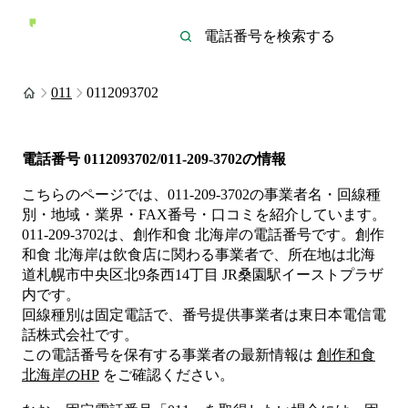
011
0112093702
電話番号
0112093702/011-209-3702
の情報
こちらのページでは、
011-209-3702
の事業者名・回線種
別・地域・業界・FAX番号・口コミを紹介しています。
011-209-3702
は、
創作和食 北海岸
の電話番号です。
創作
和食 北海岸は
飲食店
に関わる事業者
で、所在地は北海
道札幌市中央区北9条西14丁目 JR桑園駅イーストプラザ
内
です。
回線種別は
固定電話
で、番号提供事業者は
東日本電信電
話株式会社
です。
この電話番号を保有する事業者の最新情報は
創作和食
北海岸
のHP
をご確認ください。