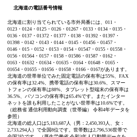
北海道の電話番号情報
北海道に割り当てられている市外局番には、011・
0123・0124・0125・0126・01267・0133・0134・0135・
0136・0137・01372・01377・0138・01392・01397・
01398・0142・0143・0144・0145・01456・01457・
0146・015・0152・0153・0154・01547・0155・01558・
0156・01564・0157・0158・01586・01587・0162・
0163・01632・01634・01635・0164・01648・0165・
01654・01655・01656・01658・0166・0167があります。
北海道の世帯単位でみた固定電話の保有率は55%、FAX
の保有率は32.4%、携帯電話の保有率は30.6%、スマー
トフォンの保有率は88%、タブレット型端末の保有率は
36.5%、パソコンの保有率は65.4%です。またインター
ネットを誰も利用したことがない世帯率は10.6%です。
（総務省 通信利用動向調査（世帯編） 令和4年データを
参照）
北海道の総人口は5,183,687人（男：2,450,393人、女：
2,733,294人）で全国8位です。世帯数は2,796,536世帯で
全国7位です。（厚生労働省 令和3年人口動態データを