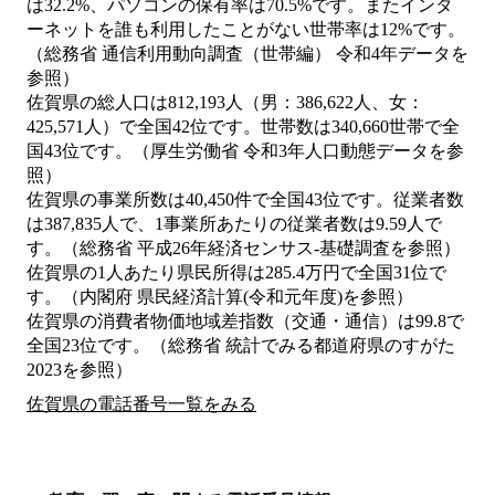
は32.2%、パソコンの保有率は70.5%です。またインタ
ーネットを誰も利用したことがない世帯率は12%です。
（総務省 通信利用動向調査（世帯編） 令和4年データを
参照）
佐賀県の総人口は812,193人（男：386,622人、女：
425,571人）で全国42位です。世帯数は340,660世帯で全
国43位です。（厚生労働省 令和3年人口動態データを参
照）
佐賀県の事業所数は40,450件で全国43位です。従業者数
は387,835人で、1事業所あたりの従業者数は9.59人で
す。（総務省 平成26年経済センサス‐基礎調査を参照）
佐賀県の1人あたり県民所得は285.4万円で全国31位で
す。（内閣府 県民経済計算(令和元年度)を参照）
佐賀県の消費者物価地域差指数（交通・通信）は99.8で
全国23位です。（総務省 統計でみる都道府県のすがた
2023を参照）
佐賀県の電話番号一覧をみる