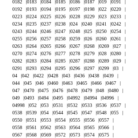
0182
0183
0184
0185
0186
0187
019
0191
0192
0193
0194
0195
0197
0198
022
0220
0223
0224
0225
0226
0228
0229
023
0233
0234
0235
0237
0238
024
0240
0241
0242
0243
0244
0246
0247
0248
025
0250
0254
0255
0256
0257
0258
0259
026
0260
0261
0263
0264
0265
0266
0267
0268
0269
027
0270
0274
0276
0277
0278
0279
028
0280
0282
0283
0284
0285
0287
0288
0289
029
0291
0293
0294
0295
0296
0297
0299
03
04
042
0422
0428
043
0436
0438
0439
044
045
046
0460
0463
0465
0466
0467
047
0470
0475
0476
0478
0479
048
0480
049
0493
0494
0495
04992
04994
04996
04998
052
053
0531
0532
0533
0536
0537
0538
0539
054
0544
0545
0547
0548
055
0550
0551
0553
0554
0555
0556
0557
0558
0561
0562
0563
0564
0565
0566
0567
0568
0569
0572
0573
0574
0575