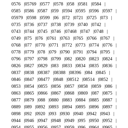
0576
05769
0577
0578
058
0581
0584
0585
0586
0587
059
0594
0595
0596
0597
05979
0598
0599
06
072
0721
0725
073
0735
0736
0737
0738
0739
0740
0742
0743
0744
0745
0746
07468
0747
0748
0749
075
076
0761
0763
0765
0766
0767
0768
077
0770
0771
0772
0773
0774
0776
0778
0779
078
079
0790
0791
0794
0795
0796
0797
0798
0799
082
0820
0823
0824
0826
0827
0829
083
0833
0834
0835
0836
0837
0838
08387
08388
08396
084
0845
0846
0847
08477
0848
08512
08514
0852
0853
0854
0855
0856
0857
0858
0859
086
0863
0865
0866
0867
0868
0869
087
0875
0877
0879
088
0880
0883
0884
0885
0887
0889
089
0892
0893
0894
0895
0896
0897
0898
092
0920
093
0930
0940
0942
0943
0944
0946
0947
0948
0949
095
0950
0952
0954
0955
0956
0957
0959
096
0964
0965