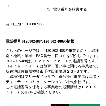
0120
0120802488
電話番号
0120802488/0120-802-488
の情報
こちらのページでは、
0120-802-488
の事業者名・回線種
別・地域・業界・FAX番号・口コミを紹介しています。
0120-802-488
は、
Ｈｅｒｓ・ｈａｉｒ
の電話番号です。
Ｈｅｒｓ・ｈａｉｒは
教育・習い事
に関わる事業者
で、
所在地は佐賀県神埼市千代田町境原２３−３
です。
回線種別は
フリーダイヤル
で、番号提供事業者は
エヌ・
ティ・ティ・コミュニケーションズ株式会社
です。
この電話番号を保有する事業者の最新情報は
Ｈｅｒｓ・
ｈａｉｒ
のHP
をご確認ください。