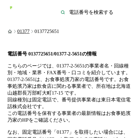
01377
0137725651
電話番号
0137725651/01377-2-5651
の情報
こちらのページでは、
01377-2-5651
の事業者名・回線種
別・地域・業界・FAX番号・口コミを紹介しています。
01377-2-5651
は、
お食事処濱乃家
の電話番号です。
お食
事処濱乃家は
飲食店
に関わる事業者
で、所在地は北海道
山越郡長万部町大町17-15
です。
回線種別は
固定電話
で、番号提供事業者は
東日本電信電
話株式会社
です。
この電話番号を保有する事業者の最新情報は
お食事処濱
乃家
のHP
をご確認ください。
なお、固定電話番号「
01377
」を取得したい場合には、