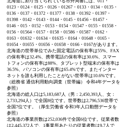
北海道に割り当てられている市外局番には、011・
0123・0124・0125・0126・01267・0133・0134・0135・
0136・0137・01372・01377・0138・01392・01397・
01398・0142・0143・0144・0145・01456・01457・
0146・015・0152・0153・0154・01547・0155・01558・
0156・01564・0157・0158・01586・01587・0162・
0163・01632・01634・01635・0164・01648・0165・
01654・01655・01656・01658・0166・0167があります。
北海道の世帯単位でみた固定電話の保有率は55%、FAX
の保有率は32.4%、携帯電話の保有率は30.6%、スマー
トフォンの保有率は88%、タブレット型端末の保有率は
36.5%、パソコンの保有率は65.4%です。またインター
ネットを誰も利用したことがない世帯率は10.6%です。
（総務省 通信利用動向調査（世帯編） 令和4年データを
参照）
北海道の総人口は5,183,687人（男：2,450,393人、女：
2,733,294人）で全国8位です。世帯数は2,796,536世帯で
全国7位です。（厚生労働省 令和3年人口動態データを
参照）
北海道の事業所数は252,036件で全国6位です。従業者数
は2,445,372人で、1事業所あたりの従業者数は9.7人で