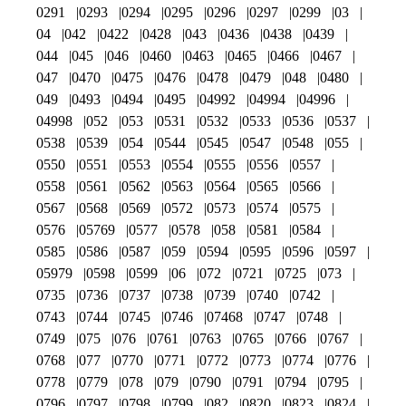
0291
0293
0294
0295
0296
0297
0299
03
04
042
0422
0428
043
0436
0438
0439
044
045
046
0460
0463
0465
0466
0467
047
0470
0475
0476
0478
0479
048
0480
049
0493
0494
0495
04992
04994
04996
04998
052
053
0531
0532
0533
0536
0537
0538
0539
054
0544
0545
0547
0548
055
0550
0551
0553
0554
0555
0556
0557
0558
0561
0562
0563
0564
0565
0566
0567
0568
0569
0572
0573
0574
0575
0576
05769
0577
0578
058
0581
0584
0585
0586
0587
059
0594
0595
0596
0597
05979
0598
0599
06
072
0721
0725
073
0735
0736
0737
0738
0739
0740
0742
0743
0744
0745
0746
07468
0747
0748
0749
075
076
0761
0763
0765
0766
0767
0768
077
0770
0771
0772
0773
0774
0776
0778
0779
078
079
0790
0791
0794
0795
0796
0797
0798
0799
082
0820
0823
0824