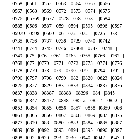
0558
0561
0562
0563
0564
0565
0566
0567
0568
0569
0572
0573
0574
0575
0576
05769
0577
0578
058
0581
0584
0585
0586
0587
059
0594
0595
0596
0597
05979
0598
0599
06
072
0721
0725
073
0735
0736
0737
0738
0739
0740
0742
0743
0744
0745
0746
07468
0747
0748
0749
075
076
0761
0763
0765
0766
0767
0768
077
0770
0771
0772
0773
0774
0776
0778
0779
078
079
0790
0791
0794
0795
0796
0797
0798
0799
082
0820
0823
0824
0826
0827
0829
083
0833
0834
0835
0836
0837
0838
08387
08388
08396
084
0845
0846
0847
08477
0848
08512
08514
0852
0853
0854
0855
0856
0857
0858
0859
086
0863
0865
0866
0867
0868
0869
087
0875
0877
0879
088
0880
0883
0884
0885
0887
0889
089
0892
0893
0894
0895
0896
0897
0898
092
0920
093
0930
0940
0942
0943