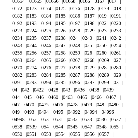
01654
01655
01656
01658
0166
0167
017
0172
0173
0174
0175
0176
0178
0179
018
0182
0183
0184
0185
0186
0187
019
0191
0192
0193
0194
0195
0197
0198
022
0220
0223
0224
0225
0226
0228
0229
023
0233
0234
0235
0237
0238
024
0240
0241
0242
0243
0244
0246
0247
0248
025
0250
0254
0255
0256
0257
0258
0259
026
0260
0261
0263
0264
0265
0266
0267
0268
0269
027
0270
0274
0276
0277
0278
0279
028
0280
0282
0283
0284
0285
0287
0288
0289
029
0291
0293
0294
0295
0296
0297
0299
03
04
042
0422
0428
043
0436
0438
0439
044
045
046
0460
0463
0465
0466
0467
047
0470
0475
0476
0478
0479
048
0480
049
0493
0494
0495
04992
04994
04996
04998
052
053
0531
0532
0533
0536
0537
0538
0539
054
0544
0545
0547
0548
055
0550
0551
0553
0554
0555
0556
0557