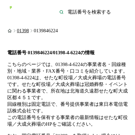
01398
0139846224
電話番号
0139846224/01398-4-6224
の情報
こちらのページでは、
01398-4-6224
の事業者名・回線種
別・地域・業界・FAX番号・口コミを紹介しています。
01398-4-6224
は、
せたな町役場／大成火葬場
の電話番号
です。
せたな町役場／大成火葬場は
冠婚葬祭・イベント
に関わる事業者
で、所在地は北海道久遠郡せたな町大成
区都４５１
です。
回線種別は
固定電話
で、番号提供事業者は
東日本電信電
話株式会社
です。
この電話番号を保有する事業者の最新情報は
せたな町役
場／大成火葬場
のHP
をご確認ください。