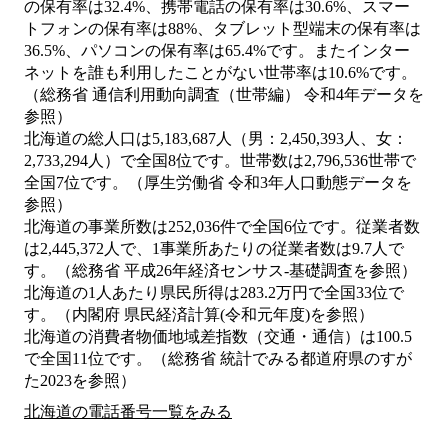
の保有率は32.4%、携帯電話の保有率は30.6%、スマー
トフォンの保有率は88%、タブレット型端末の保有率は
36.5%、パソコンの保有率は65.4%です。またインター
ネットを誰も利用したことがない世帯率は10.6%です。
（総務省 通信利用動向調査（世帯編） 令和4年データを
参照）
北海道の総人口は5,183,687人（男：2,450,393人、女：
2,733,294人）で全国8位です。世帯数は2,796,536世帯で
全国7位です。（厚生労働省 令和3年人口動態データを
参照）
北海道の事業所数は252,036件で全国6位です。従業者数
は2,445,372人で、1事業所あたりの従業者数は9.7人で
す。（総務省 平成26年経済センサス‐基礎調査を参照）
北海道の1人あたり県民所得は283.2万円で全国33位で
す。（内閣府 県民経済計算(令和元年度)を参照）
北海道の消費者物価地域差指数（交通・通信）は100.5
で全国11位です。（総務省 統計でみる都道府県のすが
た2023を参照）
北海道の電話番号一覧をみる