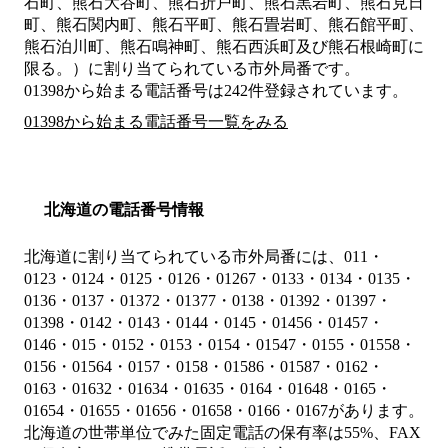
石町、熊石大谷町、熊石折戸町、熊石黒岩町、熊石見日
町、熊石関内町、熊石平町、熊石畳岩町、熊石館平町、
熊石泊川町、熊石鳴神町、熊石西浜町及び熊石根崎町に
限る。）
に割り当てられている市外局番です。
01398から始まる電話番号は242件登録されています。
01398から始まる電話番号一覧をみる
北海道の電話番号情報
北海道に割り当てられている市外局番には、011・
0123・0124・0125・0126・01267・0133・0134・0135・
0136・0137・01372・01377・0138・01392・01397・
01398・0142・0143・0144・0145・01456・01457・
0146・015・0152・0153・0154・01547・0155・01558・
0156・01564・0157・0158・01586・01587・0162・
0163・01632・01634・01635・0164・01648・0165・
01654・01655・01656・01658・0166・0167があります。
北海道の世帯単位でみた固定電話の保有率は55%、FAX